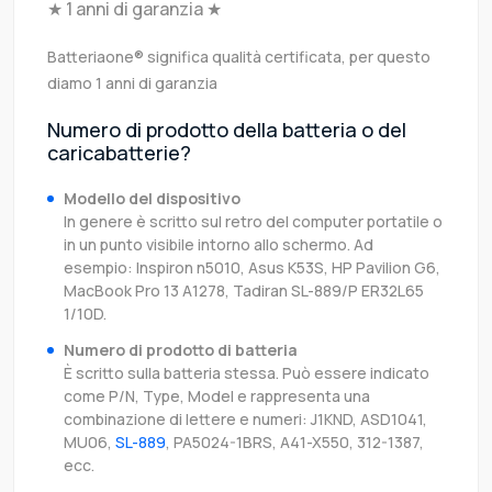
★ 1 anni di garanzia ★
Batteriaone® significa qualità certificata, per questo
diamo 1 anni di garanzia
Numero di prodotto della batteria o del
caricabatterie?
Modello del dispositivo
In genere è scritto sul retro del computer portatile o
in un punto visibile intorno allo schermo. Ad
esempio: Inspiron n5010, Asus K53S, HP Pavilion G6,
MacBook Pro 13 A1278, Tadiran SL-889/P ER32L65
1/10D.
Numero di prodotto di batteria
È scritto sulla batteria stessa. Può essere indicato
come P/N, Type, Model e rappresenta una
combinazione di lettere e numeri: J1KND, ASD1041,
MU06,
SL-889
, PA5024-1BRS, A41-X550, 312-1387,
ecc.