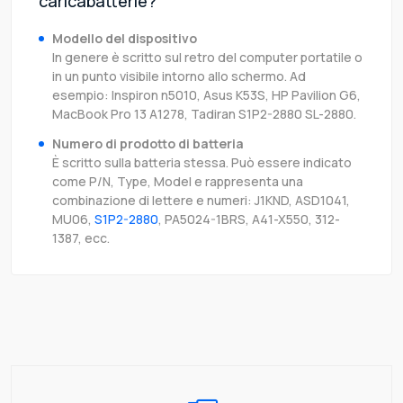
caricabatterie?
Modello del dispositivo
In genere è scritto sul retro del computer portatile o
in un punto visibile intorno allo schermo. Ad
esempio: Inspiron n5010, Asus K53S, HP Pavilion G6,
MacBook Pro 13 A1278, Tadiran S1P2-2880 SL-2880.
Numero di prodotto di batteria
È scritto sulla batteria stessa. Può essere indicato
come P/N, Type, Model e rappresenta una
combinazione di lettere e numeri: J1KND, ASD1041,
MU06,
S1P2-2880
, PA5024-1BRS, A41-X550, 312-
1387, ecc.