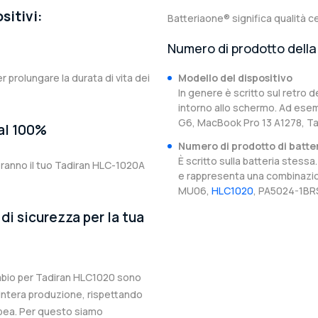
sitivi:
Batteriaone® significa qualità ce
Numero di prodotto della 
er prolungare la durata di vita dei
Modello del dispositivo
In genere è scritto sul retro d
intorno allo schermo. Ad esem
G6, MacBook Pro 13 A1278, T
 al 100%
Numero di prodotto di batte
È scritto sulla batteria stes
eranno il tuo Tadiran HLC-1020A
e rappresenta una combinazion
MU06,
HLC1020
, PA5024-1BRS
di sicurezza per la tua
cambio per Tadiran HLC1020 sono
l’intera produzione, rispettando
ropea. Per questo siamo