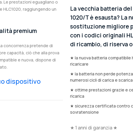
. Le prestazioni eguagliano o
La vecchia batteria de
nale HLC1020, raggiungendo un
1020/T è esausta? La n
sostituzione migliore p
ualità premium
con i codici originali 
di ricambio, di riserva
 La concorrenza pretende di
e capacità, ciò che alla prova
★ la nuova batteria compatibile 
compatible e nuova, dispone di
ricaricare
ato.
★ la batteria non perde potenz
tuo dispositivo
numerosi cicli di carica e scarica
★ ottime prestazioni grazie e ce
ricarica
★ sicurezza certificata contro 
sovratensione
★ 1 anni di garanzia ★