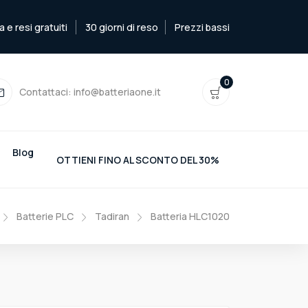
e resi gratuiti
30 giorni di reso
Prezzi bassi
0
Contattaci:
info@batteriaone.it
Blog
OTTIENI FINO AL SCONTO DEL 30%
Batterie PLC
Tadiran
Batteria HLC1020