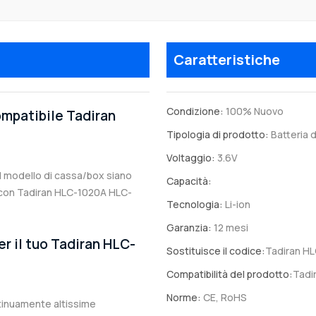
Caratteristiche
Condizione:
100% Nuovo
ompatibile Tadiran
Tipologia di prodotto:
Batteria d
Voltaggio:
3.6V
 il modello di cassa/box siano
Capacità:
ile con Tadiran HLC-1020A HLC-
Tecnologia:
Li-ion
Garanzia:
12 mesi
er il tuo Tadiran HLC-
Sostituisce il codice:
Tadiran H
Compatibilità del prodotto:
Tadi
Norme:
CE, RoHS
ntinuamente altissime