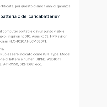
rtificata, per questo diamo 1 anni di garanzia
batteria o del caricabatterie?
el computer portatile o in un punto visibile
pio: Inspiron n5010, Asus K53S, HP Pavilion
adiran HLC-1020A HLC-1020/T.
ria
sa. Può essere indicato come P/N, Type, Model
e di lettere e numeri: J1KND, ASD1041,
, A41-X550, 312-1387, ecc.