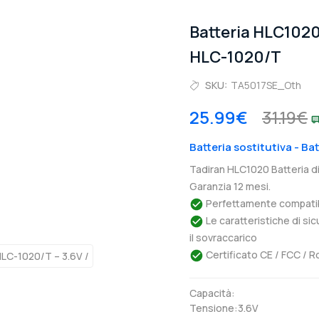
Batteria HLC102
HLC-1020/T
SKU:
TA5017SE_Oth
25.99€
31.19€
Batteria sostitutiva - B
Tadiran HLC1020 Batteria d
Garanzia 12 mesi.
Perfettamente compatibil
Le caratteristiche di si
il sovraccarico
Certificato CE / FCC / R
Capacità:
Tensione:3.6V