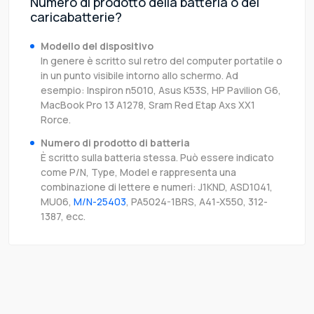
Numero di prodotto della batteria o del
caricabatterie?
Modello del dispositivo
In genere è scritto sul retro del computer portatile o
in un punto visibile intorno allo schermo. Ad
esempio: Inspiron n5010, Asus K53S, HP Pavilion G6,
MacBook Pro 13 A1278, Sram Red Etap Axs XX1
Rorce.
Numero di prodotto di batteria
È scritto sulla batteria stessa. Può essere indicato
come P/N, Type, Model e rappresenta una
combinazione di lettere e numeri: J1KND, ASD1041,
MU06,
M/N-25403
, PA5024-1BRS, A41-X550, 312-
1387, ecc.