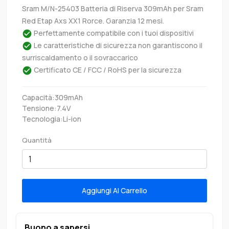
Sram M/N-25403 Batteria di Riserva 309mAh per Sram
Red Etap Axs XX1 Rorce. Garanzia 12 mesi.
Perfettamente compatibile con i tuoi dispositivi
Le caratteristiche di sicurezza non garantiscono il
surriscaldamento o il sovraccarico
Certificato CE / FCC / RoHS per la sicurezza
Capacità:309mAh
Tensione:7.4V
Tecnologia:Li-ion
Quantità
Aggiungi Al Carrello
Buono a sapersi