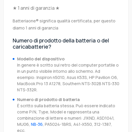
★ 1 anni di garanzia ★
Batteriaone® significa qualità certificata, per questo
diamo 1 anni di garanzia
Numero di prodotto della batteria o del
caricabatterie?
Modello del dispositivo
In genere è scritto sul retro del computer portatile o
in un punto visibile intorno allo schermo. Ad
esempio: Inspiron n5010, Asus K53S, HP Pavilion G6,
MacBook Pro 13 A1278, Southern NTS-302B NTS-330
NTS-332R.
Numero di prodotto di batteria
È scritto sulla batteria stessa. Può essere indicato
come P/N, Type, Model e rappresenta una
combinazione di lettere e numeri: J1KND, ASD1041,
MU06,
NB-36
, PA5024-1BRS, A41-X550, 312-1387,
ecc.