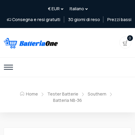
Consegna e resi gratuiti
30 giorni di reso
Prezzi bassi
0
Home
Tester Batterie
Southern
Batteria NB-36