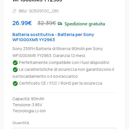
SKU:
SO5091OC_Oth
26.99€
32.39€
Batteria sostitutiva - Batteria per Sony
WF1000XM5 YY2963
Sony Z55FH Batteria di Riserva 90mAh per Sony
WF1000XM5 YY2963. Garanzia 12 mesi.
Perfettamente compatibile con i tuoi dispositivi
Le caratteristiche di sicurezza non garantiscono il
surriscaldamento o il sovraccarico
Certificato CE / FCC / RoHS per la sicurezza
Capacità:90mAh
Tensione:3.85V
Tecnologia:Li-ion
Quantità