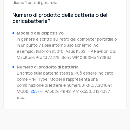
diamo 1 anni di garanzia
Numero di prodotto della batteria o del
caricabatterie?
Modello del dispositivo
In genere è scritto sul retro del computer portatile o
in un punto visibile intorno allo schermo. Ad
esempio: Inspiron n5010, Asus K53S, HP Pavilion G6,
MacBook Pro 13 A1278, Sony WF1000XM5 YY2963.
Numero di prodotto di batteria
È scritto sulla batteria stessa. Può essere indicato
come P/N, Type, Model e rappresenta una
combinazione di lettere e numeri: J1KND, ASD1041,
MU06,
Z55FH
, PA5024-1BRS, A41-X550, 312-1387,
ecc.