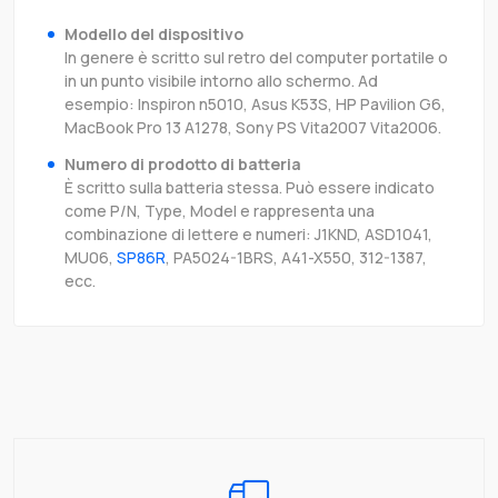
Modello del dispositivo
In genere è scritto sul retro del computer portatile o
in un punto visibile intorno allo schermo. Ad
esempio: Inspiron n5010, Asus K53S, HP Pavilion G6,
MacBook Pro 13 A1278, Sony PS Vita2007 Vita2006.
Numero di prodotto di batteria
È scritto sulla batteria stessa. Può essere indicato
come P/N, Type, Model e rappresenta una
combinazione di lettere e numeri: J1KND, ASD1041,
MU06,
SP86R
, PA5024-1BRS, A41-X550, 312-1387,
ecc.