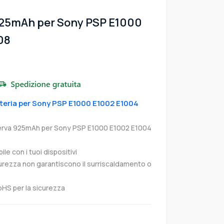
925mAh per Sony PSP E1000
08
atteria per Sony PSP E1000 E1002 E1004
serva 925mAh per Sony PSP E1000 E1002 E1004
e con i tuoi dispositivi
curezza non garantiscono il surriscaldamento o
oHS per la sicurezza