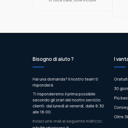
Bisogno di aiuto ?
I vant
Hai una domanda? Il nostro team ti
Gratuit
risponderà
30 gior
Ti risponderemo il prima possibile
Più bas
secondo gli orari del nostro servizio
clienti: dal lunedì al venerdì, dalle 8:30
Conseg
alle 18:00.
Oltre 3
Inviaci un'e-mail al seguente indirizzo:
info@batteriaone.it