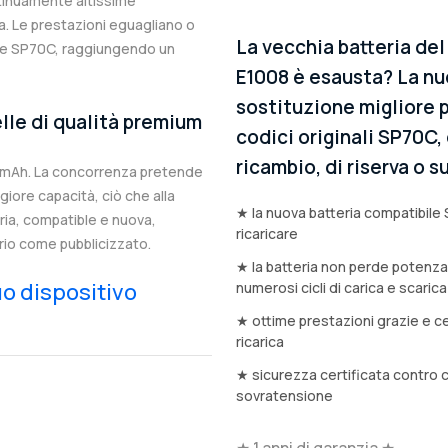
ntinuamente altissime
. Le prestazioni eguagliano o
La vecchia batteria de
ale SP70C, raggiungendo un
E1008 è esausta? La nuo
sostituzione migliore p
lle di qualità premium
codici originali SP70C,
ricambio, di riserva o
5mAh. La concorrenza pretende
iore capacità, ciò che alla
★ la nuova batteria compatibile 
eria, compatible e nuova,
ricaricare
rio come pubblicizzato.
★ la batteria non perde potenz
tuo dispositivo
numerosi cicli di carica e scarica
★ ottime prestazioni grazie e ce
ricarica
★ sicurezza certificata contro 
sovratensione