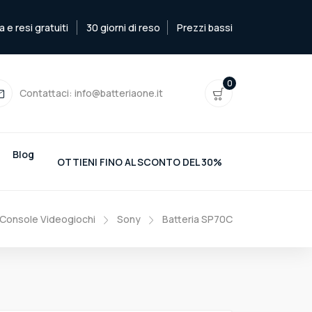
e resi gratuiti
30 giorni di reso
Prezzi bassi
0
Contattaci:
info@batteriaone.it
Blog
OTTIENI FINO AL SCONTO DEL 30%
 Console Videogiochi
Sony
Batteria SP70C