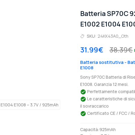
Batteria SP70C 
E1002 E1004 E10
SKU:
24KK43A0_Oth
31.99€
38.39€
Batteria sostitutiva - B
E1008
Sony SP70C Batteria di Ri
E1008. Garanzia 12 mesi.
Perfettamente compatibil
Le caratteristiche di si
il sovraccarico
Certificato CE / FCC / R
Capacità:925mAh