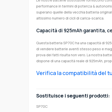
Le nostre batterie sostitutive forniscono co
performance in termini di potenza & autonomia
superano quelle della vecchia batteria origin
altissimo numero di cicli di carica-scarica.
Capacità di 925mAh garantita, ce
Questa batteria SP70C ha una capacità di 92
di vendere batterie aventi stesso peso e magg
prova dei fatti risulta non vero. La nostra batt
dispone di una capacità reale di 925mAh, prop
Verifica la compatibilità del 
Sostituisce i seguenti prodotti:
SP70C