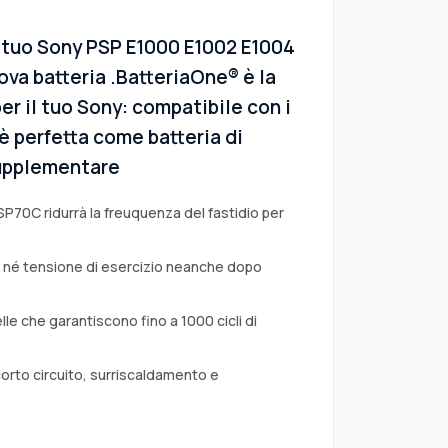
l tuo Sony PSP E1000 E1002 E1004
va batteria .BatteriaOne® è la
er il tuo Sony: compatibile con i
 è perfetta come batteria di
 supplementare
SP70C ridurrà la freuquenza del fastidio per
a né tensione di esercizio neanche dopo
lle che garantiscono fino a 1000 cicli di
corto circuito, surriscaldamento e