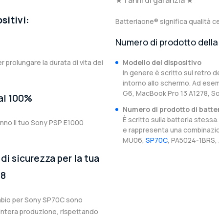
★ 1 anni di garanzia ★
sitivi:
Batteriaone® significa qualità ce
Numero di prodotto della 
er prolungare la durata di vita dei
Modello del dispositivo
In genere è scritto sul retro d
intorno allo schermo. Ad esem
G6, MacBook Pro 13 A1278, S
 al 100%
Numero di prodotto di batte
È scritto sulla batteria stes
anno il tuo Sony PSP E1000
e rappresenta una combinazion
MU06,
SP70C
, PA5024-1BRS, 
di sicurezza per la tua
08
cambio per Sony SP70C sono
l’intera produzione, rispettando