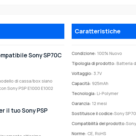
Caratteristiche
Condizione:
100% Nuovo
compatibile Sony SP70C
Tipologia di prodotto:
Batteria d
Voltaggio:
3.7V
l modello di cassa/box siano
Capacità:
925mAh
ile con Sony PSP E1000 E1002
Tecnologia:
Li-Polymer
Garanzia:
12 mesi
er il tuo Sony PSP
Sostituisce il codice:
Sony SP7
Compatibilità del prodotto:
Sony
Norme:
CE, RoHS