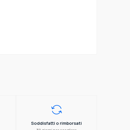
Soddisfatti o rimborsati
30 giorni per scegliere