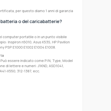
rtificata, per questo diamo 1 anni di garanzia
batteria o del caricabatterie?
el computer portatile o in un punto visibile
pio: Inspiron n5010, Asus K53S, HP Pavilion
ony PSP E1000 E1002 E1004 E1008.
ria
sa. Può essere indicato come P/N, Type, Model
e di lettere e numeri: J1KND, ASD1041,
A41-X550, 312-1387, ecc.