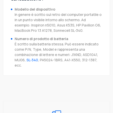
Modello del dispositivo
In genere è scritto sul retro del computer portatile o
in un punto visibile intorno allo schermo. Ad
esempio: Inspiron n5010, Asus K53S, HP Pavilion G6,
MacBook Pro 13 A1278, Sonnecell SL-340.
Numero di prodotto di batteria
È scritto sulla batteria stessa. Può essere indicato
come P/N, Type, Model e rappresenta una
combinazione di lettere e numeri: J1KND, ASD1041,
MU06,
SL-340
, PA5024-1BRS, A41-X550, 312-1387,
ecc.