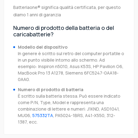
Batteriaone® significa qualità certificata, per questo
diamo 1 anni di garanzia
Numero di prodotto della batteria o del
caricabatterie?
Modello del dispositivo
In genere è scritto sul retro del computer portatile o
in un punto visibile intorno allo schermo. Ad
esempio: Inspiron n5010, Asus K53S, HP Pavilion G6,
MacBook Pro 13 A1278, Siemens 6FC5247-0AA18-
0AA0.
Numero di prodotto di batteria
È scritto sulla batteria stessa. Può essere indicato
come P/N, Type, Model e rappresenta una
combinazione di lettere e numeri: J1KND, ASD1041,
MU06,
575332TA
, PA5024-1BRS, A41-X550, 312-
1387, ecc.