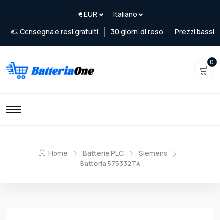
Consegna e resi gratuiti
30 giorni di reso
Prezzi bassi
0
Home
Batterie PLC
Siemens
Batteria 575332TA