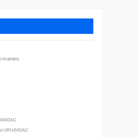
i ricambio
14500AC
yo UR14500AC