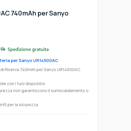
0AC 740mAh per Sanyo
atteria per Sanyo UR14500AC
di Riserva 740mAh per Sanyo UR14500AC.
e con i tuoi dispositivi
curezza non garantiscono il surriscaldamento o
oHS per la sicurezza