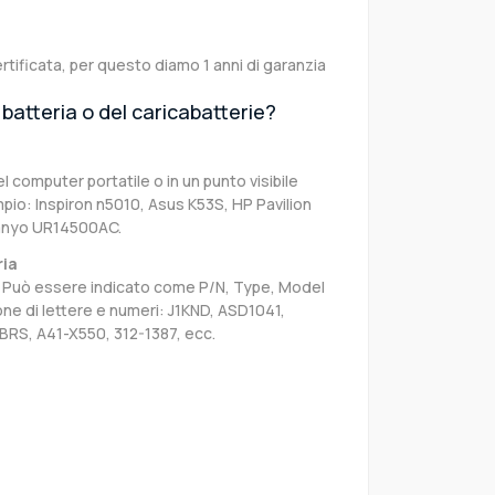
rtificata, per questo diamo 1 anni di garanzia
batteria o del caricabatterie?
el computer portatile o in un punto visibile
pio: Inspiron n5010, Asus K53S, HP Pavilion
Sanyo UR14500AC.
ria
sa. Può essere indicato come P/N, Type, Model
e di lettere e numeri: J1KND, ASD1041,
BRS, A41-X550, 312-1387, ecc.