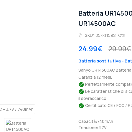
Batteria UR1450
UR14500AC
SKU:
25kk1159S_Oth
24.99€
29.99€
Batteria sostitutiva - B
Sanyo UR14500AC Batteria 
Garanzia 12 mesi.
Perfettamente compatibil
Le caratteristiche di si
il sovraccarico
Certificato CE / FCC / R
Capacità:740mAh
Tensione:3.7V