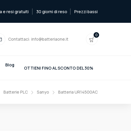
e resi gratuiti
30 giorni di reso
Prezzi bassi
0
Contattaci:
info@batteriaone.it
Blog
OTTIENI FINO AL SCONTO DEL 30%
Batterie PLC
Sanyo
Batteria UR14500AC