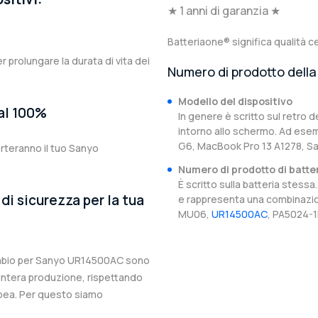
★ 1 anni di garanzia ★
Batteriaone® significa qualità ce
er prolungare la durata di vita dei
Numero di prodotto della 
Modello del dispositivo
 al 100%
In genere è scritto sul retro d
intorno allo schermo. Ad esem
G6, MacBook Pro 13 A1278, 
rteranno il tuo Sanyo
Numero di prodotto di batte
È scritto sulla batteria stes
di sicurezza per la tua
e rappresenta una combinazion
MU06,
UR14500AC
, PA5024-1
icambio per Sanyo UR14500AC sono
l’intera produzione, rispettando
ropea. Per questo siamo