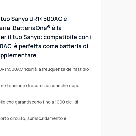
l tuo Sanyo UR14500AC è
eria .BatteriaOne® è la
er il tuo Sanyo: compatibile con i
0AC, è perfetta come batteria di
 supplementare
 UR14500AC ridurrà la freuquenza del fastidio
a né tensione di esercizio neanche dopo
lle che garantiscono fino a 1000 cicli di
corto circuito, surriscaldamento e