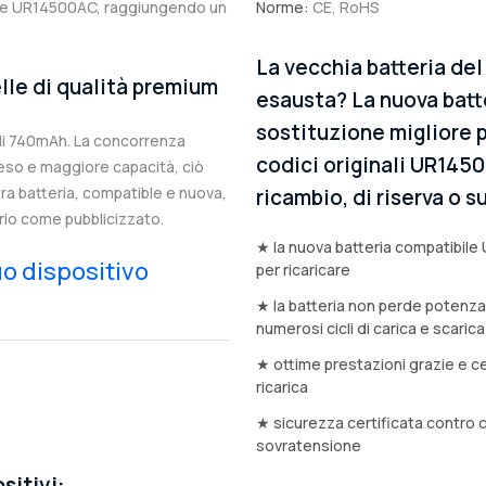
nale UR14500AC, raggiungendo un
Norme:
CE, RoHS
La vecchia batteria de
lle di qualità premium
esausta? La nuova batt
sostituzione migliore p
di 740mAh. La concorrenza
codici originali UR1450
eso e maggiore capacità, ciò
stra batteria, compatible e nuova,
ricambio, di riserva o
rio come pubblicizzato.
★ la nuova batteria compatibile
tuo dispositivo
per ricaricare
★ la batteria non perde potenz
numerosi cicli di carica e scarica
★ ottime prestazioni grazie e ce
ricarica
★ sicurezza certificata contro 
sovratensione
sitivi: