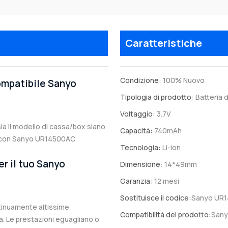
Caratteristiche
Condizione:
100% Nuovo
compatibile Sanyo
Tipologia di prodotto:
Batteria d
Voltaggio:
3.7V
sia il modello di cassa/box siano
Capacità:
740mAh
ile con Sanyo UR14500AC
Tecnologia:
Li-ion
er il tuo Sanyo
Dimensione:
14*49mm
Garanzia:
12 mesi
Sostituisce il codice:
Sanyo UR
ntinuamente altissime
Compatibilità del prodotto:
San
. Le prestazioni eguagliano o