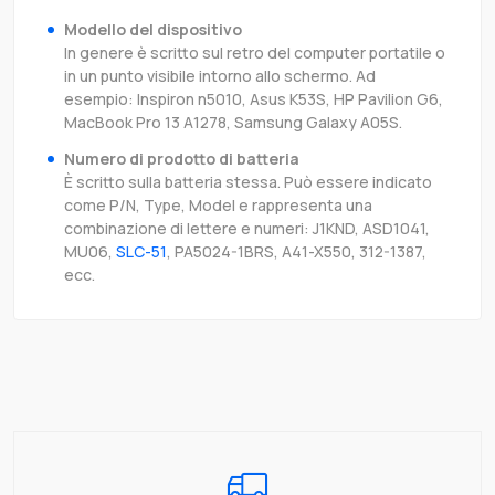
Modello del dispositivo
In genere è scritto sul retro del computer portatile o
in un punto visibile intorno allo schermo. Ad
esempio: Inspiron n5010, Asus K53S, HP Pavilion G6,
MacBook Pro 13 A1278, Samsung Galaxy A05S.
Numero di prodotto di batteria
È scritto sulla batteria stessa. Può essere indicato
come P/N, Type, Model e rappresenta una
combinazione di lettere e numeri: J1KND, ASD1041,
MU06,
SLC-51
, PA5024-1BRS, A41-X550, 312-1387,
ecc.