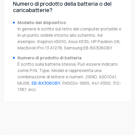
Numero di prodotto della batteria o del
caricabatterie?
Modello del dispositivo
In genere è scritto sul retro del computer portatile o
in un punto visibile intorno allo schermo. Ad
esempio: Inspiron n5010, Asus K53S, HP Pavilion G6,
MacBook Pro 13 A1278, Samsung EB-BX306GBY.
Numero di prodotto di batteria
È scritto sulla batteria stessa. Può essere indicato
come P/N, Type, Model e rappresenta una
combinazione di lettere e numeri: J1KND, ASD1041,
MU06,
EB-BX306GBY
, PA5024-1BRS, A41-X550, 312-
1387, ecc.