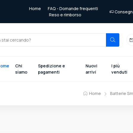
Home
FAQ - Domande frequenti
Consegna 
Reso e rimborso
Home
Chi
Spedizione e
Nuovi
I più
siamo
pagamenti
arrivi
venduti
Home
Batterie S