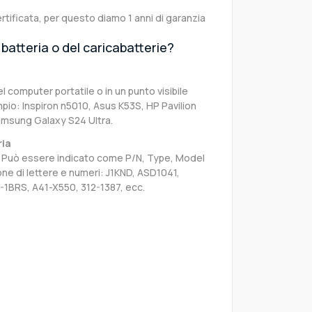
rtificata, per questo diamo 1 anni di garanzia
batteria o del caricabatterie?
el computer portatile o in un punto visibile
pio: Inspiron n5010, Asus K53S, HP Pavilion
amsung Galaxy S24 Ultra.
ria
sa. Può essere indicato come P/N, Type, Model
e di lettere e numeri: J1KND, ASD1041,
-1BRS, A41-X550, 312-1387, ecc.