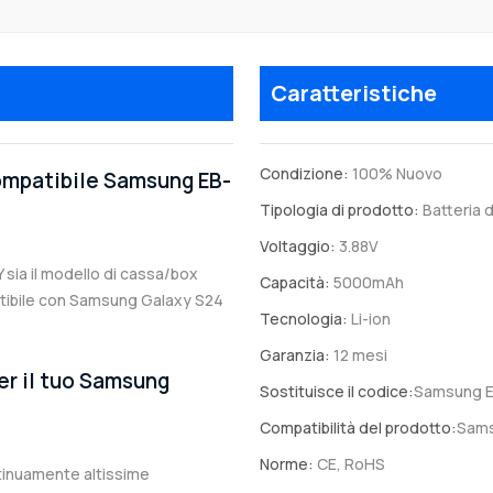
Caratteristiche
Condizione:
100% Nuovo
compatibile Samsung EB-
Tipologia di prodotto:
Batteria d
Voltaggio:
3.88V
 sia il modello di cassa/box
Capacità:
5000mAh
mpatibile con Samsung Galaxy S24
Tecnologia:
Li-ion
Garanzia:
12 mesi
er il tuo Samsung
Sostituisce il codice:
Samsung 
Compatibilità del prodotto:
Sams
Norme:
CE, RoHS
ntinuamente altissime