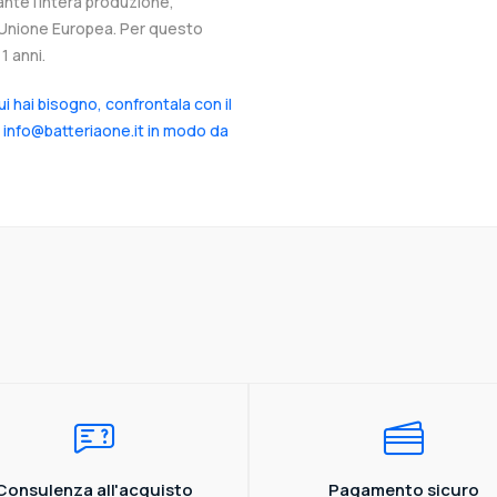
ante l’intera produzione,
ll’Unione Europea. Per questo
1 anni.
cui hai bisogno, confrontala con il
a info@batteriaone.it in modo da
Consulenza all'acquisto
Pagamento sicuro