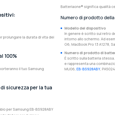
Batteriaone® significa qualità ce
sitivi:
Numero di prodotto della 
Modello del dispositivo
In genere è scritto sul retro d
er prolungare la durata di vita dei
intorno allo schermo. Ad esem
G6, MacBook Pro 13 A1278, S
Numero di prodotto di batte
 al 100%
È scritto sulla batteria stes
e rappresenta una combinazion
iporteranno il tuo Samsung
MU06,
EB-BS928ABY
, PA5024
di sicurezza per la tua
icambio per Samsung EB-BS928ABY