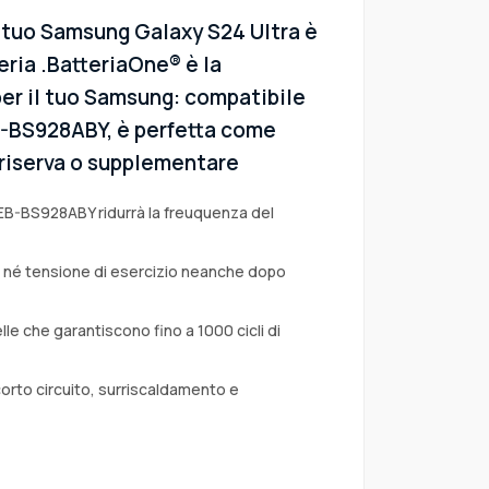
l tuo Samsung Galaxy S24 Ultra è
eria .BatteriaOne® è la
per il tuo Samsung: compatibile
EB-BS928ABY, è perfetta come
i riserva o supplementare
 EB-BS928ABY ridurrà la freuquenza del
a né tensione di esercizio neanche dopo
lle che garantiscono fino a 1000 cicli di
corto circuito, surriscaldamento e