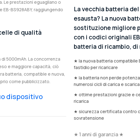
. Le prestazioni eguagliano o
La vecchia batteria de
nale EB-BS928ABY, raggiungendo
esausta? La nuova batt
sostituzione migliore 
elle di qualità
con i codici originali 
batteria di ricambio, d
à di 5000mAh. La concorrenza
★ la nuova batteria compatibile
eso e maggiore capacità, ciò
fastidio per ricaricare
stra batteria, compatible e nuova,
★ la batteria non perde potenz
prio come pubblicizzato.
numerosi cicli di carica e scarica
★ ottime prestazioni grazie e ce
tuo dispositivo
ricarica
★ sicurezza certificata contro 
sovratensione
★ 1 anni di garanzia ★