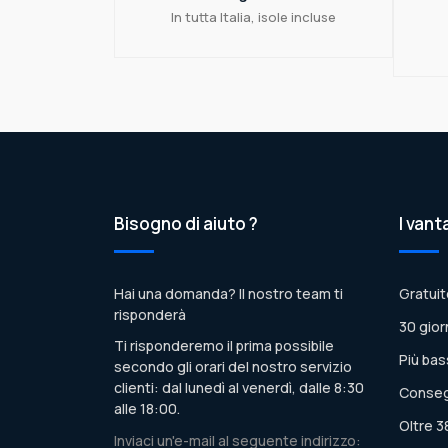
In tutta Italia, isole incluse
Bisogno di aiuto ?
I vant
Hai una domanda? Il nostro team ti
Gratuit
risponderà
30 gior
Ti risponderemo il prima possibile
Più bas
secondo gli orari del nostro servizio
clienti: dal lunedì al venerdì, dalle 8:30
Conseg
alle 18:00.
Oltre 3
Inviaci un'e-mail al seguente indirizzo: