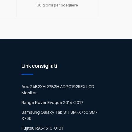
30 giorni per scegliere
Link consigliati
Aoc 24B2XH 27B2H ADPC1925EX LCD
Monitor
Range Rover Evoque 2014-2017
Samsung Galaxy Tab S11 SM-X730 SM-
X736
Fujitsu RA54310-0101