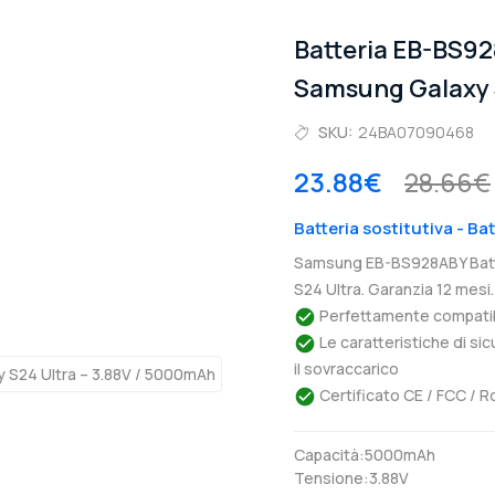
Batteria EB-BS9
Samsung Galaxy 
SKU:
24BA07090468
23.88€
28.66€
Batteria sostitutiva - B
Samsung EB-BS928ABY Batt
S24 Ultra. Garanzia 12 mesi.
Perfettamente compatibil
Le caratteristiche di si
il sovraccarico
Certificato CE / FCC / R
Capacità:5000mAh
Tensione:3.88V