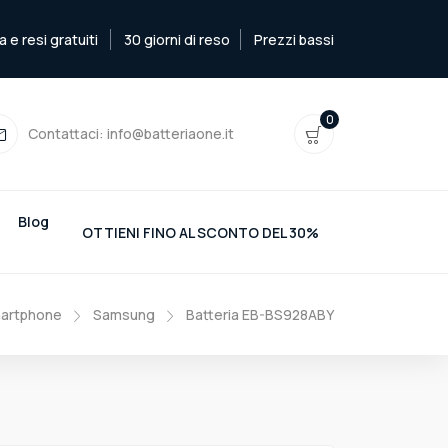
e resi gratuiti
30 giorni di reso
Prezzi bassi
0
Contattaci:
info@batteriaone.it
Blog
OTTIENI FINO AL SCONTO DEL 30%
martphone
Samsung
Batteria EB-BS928ABY