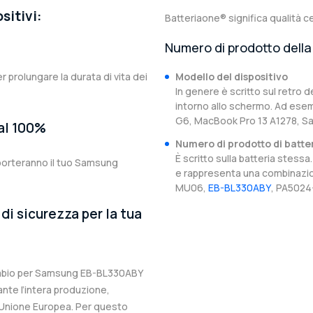
sitivi:
Batteriaone® significa qualità ce
Numero di prodotto della 
er prolungare la durata di vita dei
Modello del dispositivo
In genere è scritto sul retro d
intorno allo schermo. Ad esem
G6, MacBook Pro 13 A1278, 
 al 100%
Numero di prodotto di batte
È scritto sulla batteria stes
iporteranno il tuo Samsung
e rappresenta una combinazion
MU06,
EB-BL330ABY
, PA5024
di sicurezza per la tua
icambio per Samsung EB-BL330ABY
ante l’intera produzione,
ll’Unione Europea. Per questo