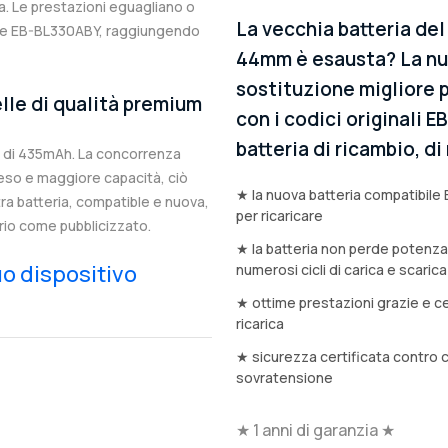
. Le prestazioni eguagliano o
La vecchia batteria de
nale EB-BL330ABY, raggiungendo
44mm è esausta? La nuo
sostituzione migliore 
lle di qualità premium
con i codici originali 
batteria di ricambio, d
 di 435mAh. La concorrenza
eso e maggiore capacità, ciò
★ la nuova batteria compatibile 
stra batteria, compatible e nuova,
per ricaricare
rio come pubblicizzato.
★ la batteria non perde potenz
tuo dispositivo
numerosi cicli di carica e scarica
★ ottime prestazioni grazie e ce
ricarica
★ sicurezza certificata contro 
sovratensione
★ 1 anni di garanzia ★