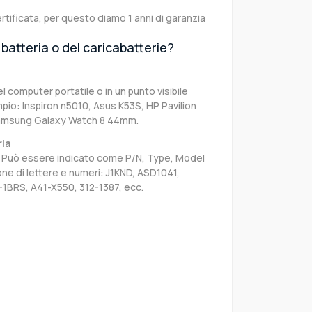
rtificata, per questo diamo 1 anni di garanzia
batteria o del caricabatterie?
el computer portatile o in un punto visibile
pio: Inspiron n5010, Asus K53S, HP Pavilion
Samsung Galaxy Watch 8 44mm.
ria
sa. Può essere indicato come P/N, Type, Model
e di lettere e numeri: J1KND, ASD1041,
-1BRS, A41-X550, 312-1387, ecc.