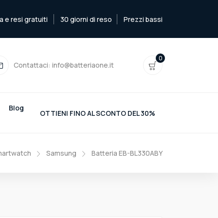
e resi gratuiti
30 giorni di reso
Prezzi bassi
0
Contattaci:
info@batteriaone.it
Blog
OTTIENI FINO AL SCONTO DEL 30%
martwatch
Samsung
Batteria EB-BL330ABY