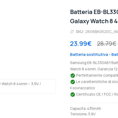
Batteria EB-BL3
Galaxy Watch 8
SKU:
2606BA0620C_Wa
23.99€
28.79€
Batteria sostitutiva - 
Samsung EB-BL330ABY Batte
Watch 8 44mm. Garanzia 12
Perfettamente compatibil
Le caratteristiche di si
il sovraccarico
Certificato CE / FCC / R
Capacità:435mAh
Tensione:3.9V