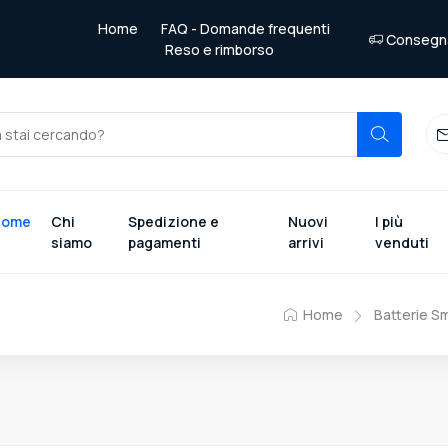
Home
FAQ - Domande frequenti
Consegna 
Reso e rimborso
Home
Chi
Spedizione e
Nuovi
I più
siamo
pagamenti
arrivi
venduti
Home
Batterie S