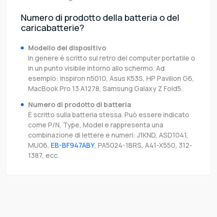
Numero di prodotto della batteria o del
caricabatterie?
Modello del dispositivo
In genere è scritto sul retro del computer portatile o
in un punto visibile intorno allo schermo. Ad
esempio: Inspiron n5010, Asus K53S, HP Pavilion G6,
MacBook Pro 13 A1278, Samsung Galaxy Z Fold5.
Numero di prodotto di batteria
È scritto sulla batteria stessa. Può essere indicato
come P/N, Type, Model e rappresenta una
combinazione di lettere e numeri: J1KND, ASD1041,
MU06,
EB-BF947ABY
, PA5024-1BRS, A41-X550, 312-
1387, ecc.