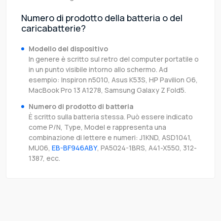
Numero di prodotto della batteria o del
caricabatterie?
Modello del dispositivo
In genere è scritto sul retro del computer portatile o
in un punto visibile intorno allo schermo. Ad
esempio: Inspiron n5010, Asus K53S, HP Pavilion G6,
MacBook Pro 13 A1278, Samsung Galaxy Z Fold5.
Numero di prodotto di batteria
È scritto sulla batteria stessa. Può essere indicato
come P/N, Type, Model e rappresenta una
combinazione di lettere e numeri: J1KND, ASD1041,
MU06,
EB-BF946ABY
, PA5024-1BRS, A41-X550, 312-
1387, ecc.