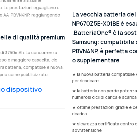
ntinuamente altissime
. Le prestazioni eguagliano o
La vecchia batteria d
nale AA-PBVN4NP, raggiungendo
NP670Z5E-X01BE è esau
.BatteriaOne® è la sost
elle di qualità premium
Samsung: compatibile co
PBVN4NP, è perfetta com
 di 3750mAh. La concorrenza
o supplementare
eso e maggiore capacità, ciò
stra batteria, compatible e nuova,
★ la nuova batteria compatibile
prio come pubblicizzato.
per ricaricare
tuo dispositivo
★ la batteria non perde potenz
numerosi cicli di carica e scarica
★ ottime prestazioni grazie e ce
ricarica
★ sicurezza certificata contro 
sovratensione