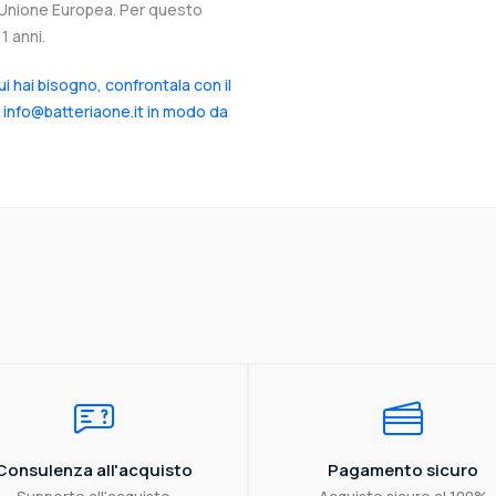
ll’Unione Europea. Per questo
1 anni.
cui hai bisogno, confrontala con il
a info@batteriaone.it in modo da
Consulenza all'acquisto
Pagamento sicuro
Supporto all'acquisto
Acquisto sicuro al 100%