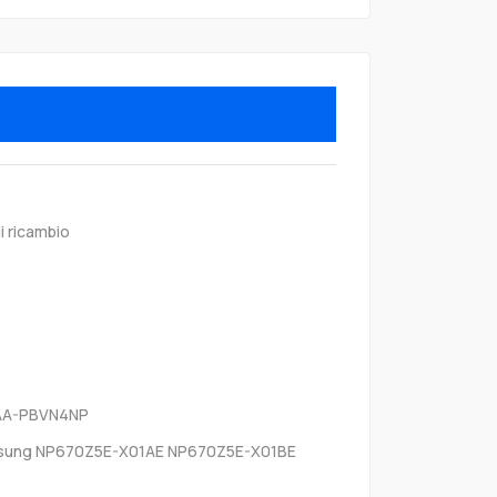
i ricambio
AA-PBVN4NP
ung NP670Z5E-X01AE NP670Z5E-X01BE