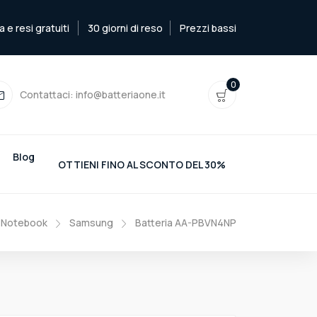
e resi gratuiti
30 giorni di reso
Prezzi bassi
0
Contattaci:
info@batteriaone.it
Blog
OTTIENI FINO AL SCONTO DEL 30%
e Notebook
Samsung
Batteria AA-PBVN4NP