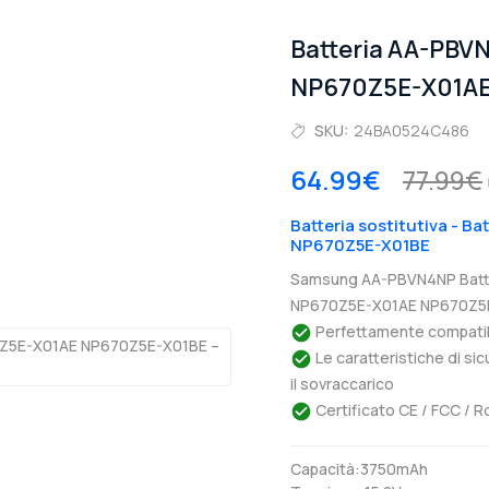
Batteria AA-PB
NP670Z5E-X01AE
SKU:
24BA0524C486
64.99€
77.99€
Batteria sostitutiva - 
NP670Z5E-X01BE
Samsung AA-PBVN4NP Batte
NP670Z5E-X01AE NP670Z5E-
Perfettamente compatibil
Le caratteristiche di si
il sovraccarico
Certificato CE / FCC / R
Capacità:3750mAh