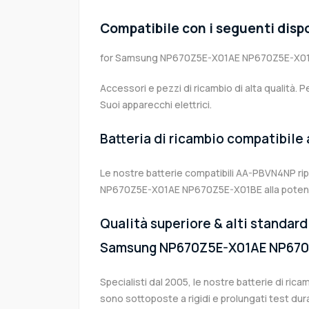
Compatibile con i seguenti dispo
for Samsung NP670Z5E-X01AE NP670Z5E-X0
Accessori e pezzi di ricambio di alta qualità. P
Suoi apparecchi elettrici.
Batteria di ricambio compatibile
Le nostre batterie compatibili AA-PBVN4NP ri
NP670Z5E-X01AE NP670Z5E-X01BE alla potenza
Qualità superiore & alti standard 
Samsung NP670Z5E-X01AE NP670
Specialisti dal 2005, le nostre batterie di r
sono sottoposte a rigidi e prolungati test dur