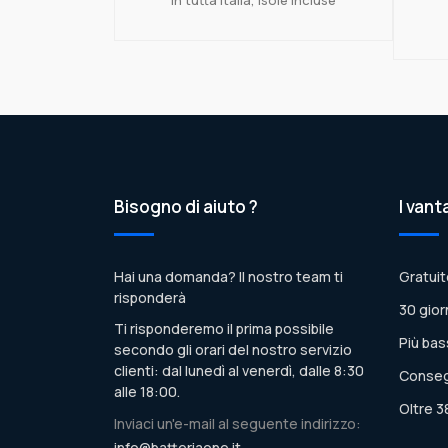
Bisogno di aiuto ?
I vant
Hai una domanda? Il nostro team ti
Gratuit
risponderà
30 gior
Ti risponderemo il prima possibile
Più bas
secondo gli orari del nostro servizio
clienti: dal lunedì al venerdì, dalle 8:30
Conseg
alle 18:00.
Oltre 3
Inviaci un'e-mail al seguente indirizzo:
info@batteriaone.it