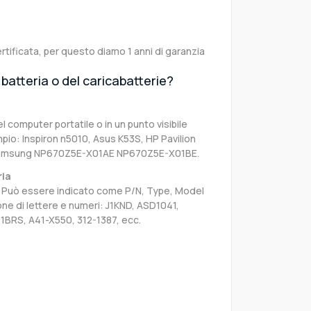
rtificata, per questo diamo 1 anni di garanzia
batteria o del caricabatterie?
el computer portatile o in un punto visibile
pio: Inspiron n5010, Asus K53S, HP Pavilion
Samsung NP670Z5E-X01AE NP670Z5E-X01BE.
ria
sa. Può essere indicato come P/N, Type, Model
e di lettere e numeri: J1KND, ASD1041,
1BRS, A41-X550, 312-1387, ecc.