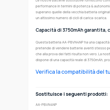
Le nostre batterie sostitutive forniscono co
performance in termini di potenza & autonomia
superano quelle della vecchia batteria origi
un altissimo numero di cicli di carica-scarica.
Capacità di 3750mAh garantita, c
Questa batteria AA-PBVN4NP ha una capacità
pretende di vendere batterie aventi stesso p
che alla prova dei fatti risulta non vero. La no
dispone di una capacità reale di 3750mAh, pro
Verifica la compatibilità del 
Sostituisce i seguenti prodotti:
AA-PBVN4NP