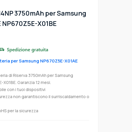
VN4NP 3750mAh per Samsung
 NP670Z5E-X01BE
Batteria per Samsung NP670Z5E-X01AE
ria di Riserva 3750mAh per Samsung
X01BE. Garanzia 12 mesi.
e con i tuoi dispositivi
curezza non garantiscono il surriscaldamento o
oHS per la sicurezza