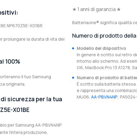
★ 1 anni di garanzia ★
sitivi:
Batteriaone® significa qualità ce
1BE NP670Z5E-X01BR
Numero di prodotto della 
er prolungare la durata di vita dei
Modello del dispositivo
In genere è scritto sul retro d
 al 100%
intorno allo schermo. Ad esem
G6, MacBook Pro 13 A1278, 
porteranno il tuo Samsung
Numero di prodotto di batte
 originaria.
È scritto sulla batteria stes
e rappresenta una combinazion
MU06,
AA-PBVN4NP
, PA5024-
di sicurezza per la tua
Z5E-X01BE
icambio per Samsung AA-PBVN4NP
ante l’intera produzione,