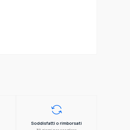
Soddisfatti o rimborsati
30 giorni per scegliere