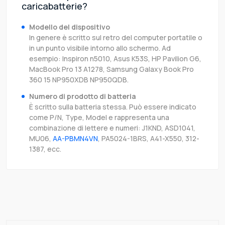
caricabatterie?
Modello del dispositivo
In genere è scritto sul retro del computer portatile o
in un punto visibile intorno allo schermo. Ad
esempio: Inspiron n5010, Asus K53S, HP Pavilion G6,
MacBook Pro 13 A1278, Samsung Galaxy Book Pro
360 15 NP950XDB NP950QDB.
Numero di prodotto di batteria
È scritto sulla batteria stessa. Può essere indicato
come P/N, Type, Model e rappresenta una
combinazione di lettere e numeri: J1KND, ASD1041,
MU06,
AA-PBMN4VN
, PA5024-1BRS, A41-X550, 312-
1387, ecc.