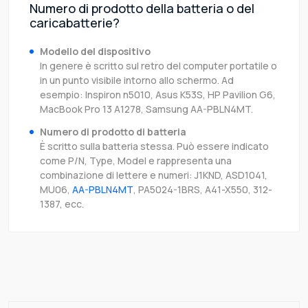
Numero di prodotto della batteria o del
caricabatterie?
Modello del dispositivo
In genere è scritto sul retro del computer portatile o
in un punto visibile intorno allo schermo. Ad
esempio: Inspiron n5010, Asus K53S, HP Pavilion G6,
MacBook Pro 13 A1278, Samsung AA-PBLN4MT.
Numero di prodotto di batteria
È scritto sulla batteria stessa. Può essere indicato
come P/N, Type, Model e rappresenta una
combinazione di lettere e numeri: J1KND, ASD1041,
MU06,
AA-PBLN4MT
, PA5024-1BRS, A41-X550, 312-
1387, ecc.