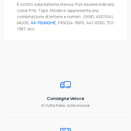
È scritto sulla batteria stessa. Può essere indicato
come P/N, Type, Model e rappresenta una
combinazione di lettere e numeri: J1KND, ASD1041,
MU06,
AA-PBAN2HE
, PA5024-1BRS, A41-X550, 312-
1387, ecc.
Consegna Veloce
In tutta Italia, isole incluse