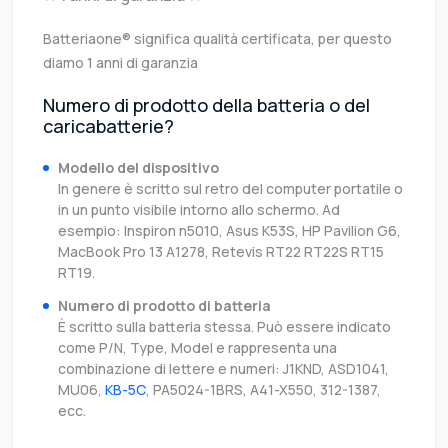
Batteriaone® significa qualità certificata, per questo
diamo 1 anni di garanzia
Numero di prodotto della batteria o del
caricabatterie?
Modello del dispositivo
In genere è scritto sul retro del computer portatile o
in un punto visibile intorno allo schermo. Ad
esempio: Inspiron n5010, Asus K53S, HP Pavilion G6,
MacBook Pro 13 A1278, Retevis RT22 RT22S RT15
RT19.
Numero di prodotto di batteria
È scritto sulla batteria stessa. Può essere indicato
come P/N, Type, Model e rappresenta una
combinazione di lettere e numeri: J1KND, ASD1041,
MU06,
KB-5C
, PA5024-1BRS, A41-X550, 312-1387,
ecc.