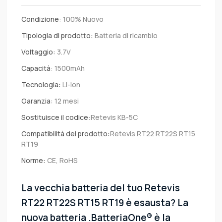
Condizione:
100% Nuovo
Tipologia di prodotto:
Batteria di ricambio
Voltaggio:
3.7V
Capacità:
1500mAh
Tecnologia:
Li-ion
Garanzia:
12 mesi
Sostituisce il codice:
Retevis KB-5C
Compatibilità del prodotto:
Retevis RT22 RT22S RT15
RT19
Norme:
CE, RoHS
La vecchia batteria del tuo Retevis
RT22 RT22S RT15 RT19 è esausta? La
nuova batteria .BatteriaOne® è la