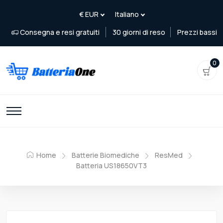
Consegna e resi gratuiti
30 giorni di reso
Prezzi bassi
0
Home
Batterie Biomediche
ResMed
Batteria US18650VT3