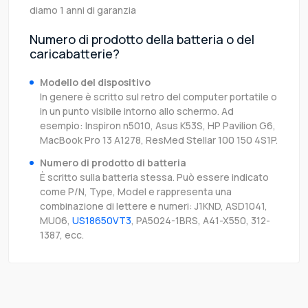
diamo 1 anni di garanzia
Numero di prodotto della batteria o del
caricabatterie?
Modello del dispositivo
In genere è scritto sul retro del computer portatile o
in un punto visibile intorno allo schermo. Ad
esempio: Inspiron n5010, Asus K53S, HP Pavilion G6,
MacBook Pro 13 A1278, ResMed Stellar 100 150 4S1P.
Numero di prodotto di batteria
È scritto sulla batteria stessa. Può essere indicato
come P/N, Type, Model e rappresenta una
combinazione di lettere e numeri: J1KND, ASD1041,
MU06,
US18650VT3
, PA5024-1BRS, A41-X550, 312-
1387, ecc.