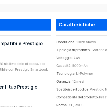
Caratteristiche
Condizione:
100% Nuovo
ompatibile Prestigio
Tipologia di prodotto:
Batteria d
Voltaggio:
7.4V
2S sia il modello di cassa/box
Capacità:
5000mAh
patibile con Prestigio Smartbook
Tecnologia:
Li-Polymer
Garanzia:
12 mesi
r il tuo Prestigio
Sostituisce il codice:
Prestigio
Compatibilità del prodotto:
Pres
Norme:
CE, RoHS