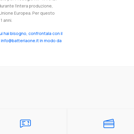
durante l’intera produzione,
ll’Unione Europea. Per questo
1 anni.
cui hai bisogno, confrontala con il
a info@batteriaone.it in modo da