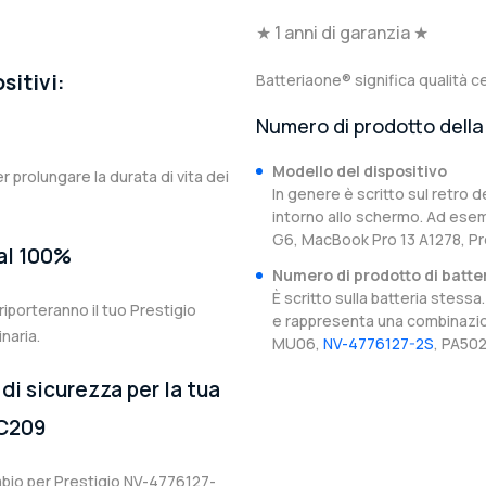
★ 1 anni di garanzia ★
sitivi:
Batteriaone® significa qualità ce
Numero di prodotto della 
Modello del dispositivo
er prolungare la durata di vita dei
In genere è scritto sul retro d
intorno allo schermo. Ad esem
G6, MacBook Pro 13 A1278, P
 al 100%
Numero di prodotto di batte
È scritto sulla batteria stes
iporteranno il tuo Prestigio
e rappresenta una combinazion
naria.
MU06,
NV-4776127-2S
, PA502
di sicurezza per la tua
PC209
ambio per Prestigio NV-4776127-