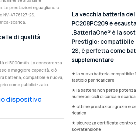
ntinuamente altissime
. Le prestazioni eguagliano o
La vecchia batteria del
ale NV-4776127-2S,
arica-scarica.
PC208PC209 è esausta?
.BatteriaOne® è la sost
elle di qualità
Prestigio: compatibile 
2S, è perfetta come batt
supplementare
tà di 5000mAh. La concorrenza
eso e maggiore capacità, ciò
★ la nuova batteria compatibile
stra batteria, compatible e nuova,
fastidio per ricaricare
prio come pubblicizzato.
★ la batteria non perde potenz
numerosi cicli di carica e scarica
tuo dispositivo
★ ottime prestazioni grazie e ce
ricarica
★ sicurezza certificata contro 
sovratensione