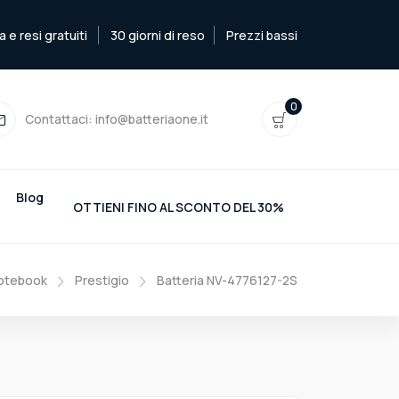
e resi gratuiti
30 giorni di reso
Prezzi bassi
0
Contattaci:
info@batteriaone.it
Blog
OTTIENI FINO AL SCONTO DEL 30%
Notebook
Prestigio
Batteria NV-4776127-2S