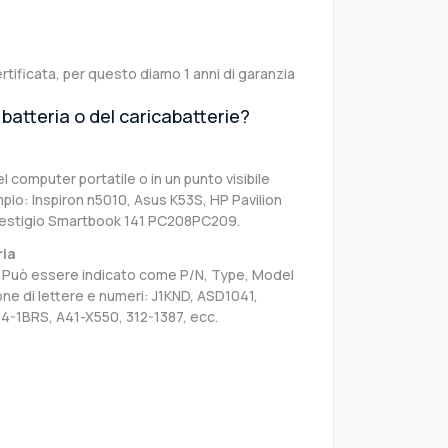
rtificata, per questo diamo 1 anni di garanzia
batteria o del caricabatterie?
el computer portatile o in un punto visibile
pio: Inspiron n5010, Asus K53S, HP Pavilion
restigio Smartbook 141 PC208PC209.
ria
sa. Può essere indicato come P/N, Type, Model
e di lettere e numeri: J1KND, ASD1041,
4-1BRS, A41-X550, 312-1387, ecc.