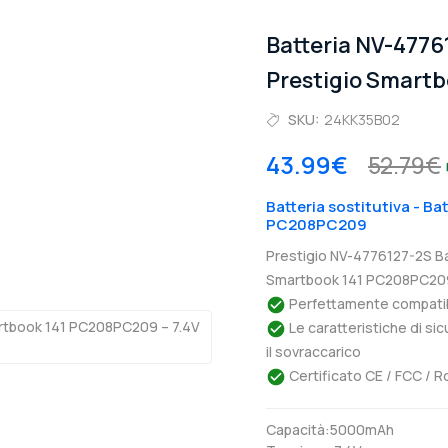
Batteria NV-477
Prestigio Smart
SKU:
24KK35B02
43.99€
52.79€
Batteria sostitutiva - Ba
PC208PC209
Prestigio NV-4776127-2S Ba
Smartbook 141 PC208PC209.
Perfettamente compatibil
Le caratteristiche di si
il sovraccarico
Certificato CE / FCC / R
Capacità:5000mAh