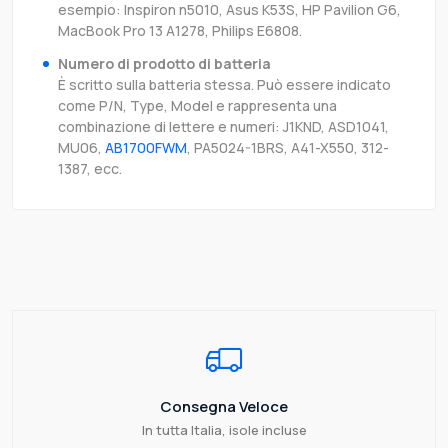
esempio: Inspiron n5010, Asus K53S, HP Pavilion G6,
MacBook Pro 13 A1278, Philips E6808.
Numero di prodotto di batteria
È scritto sulla batteria stessa. Può essere indicato
come P/N, Type, Model e rappresenta una
combinazione di lettere e numeri: J1KND, ASD1041,
MU06,
AB1700FWM
, PA5024-1BRS, A41-X550, 312-
1387, ecc.
Consegna Veloce
In tutta Italia, isole incluse