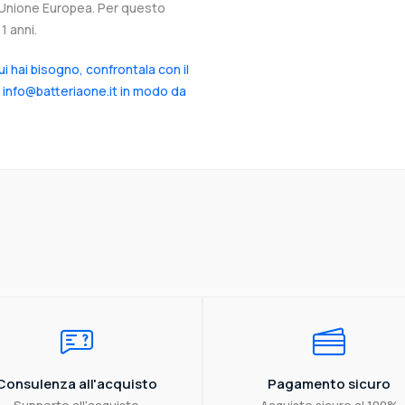
ll’Unione Europea. Per questo
1 anni.
cui hai bisogno, confrontala con il
a info@batteriaone.it in modo da
Consulenza all'acquisto
Pagamento sicuro
Supporto all'acquisto
Acquisto sicuro al 100%