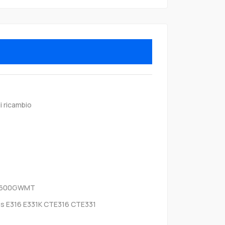
i ricambio
B1600GWMT
ips E316 E331K CTE316 CTE331