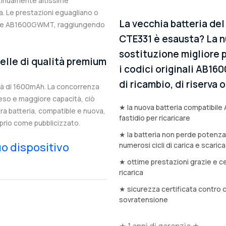
ntinuamente altissime
. Le prestazioni eguagliano o
La vecchia batteria del
inale AB1600GWMT, raggiungendo
CTE331 è esausta? La n
sostituzione migliore p
elle di qualità premium
i codici originali AB1
di ricambio, di riserva
à di 1600mAh. La concorrenza
eso e maggiore capacità, ciò
★ la nuova batteria compatibil
stra batteria, compatible e nuova,
fastidio per ricaricare
prio come pubblicizzato.
★ la batteria non perde potenz
tuo dispositivo
numerosi cicli di carica e scarica
★ ottime prestazioni grazie e ce
ricarica
★ sicurezza certificata contro 
sovratensione