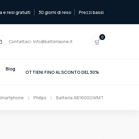
e resi gratuiti
30 giorni di reso
Prezzi bassi
0
Contattaci:
info@batteriaone.it
Blog
OTTIENI FINO AL SCONTO DEL 30%
 Smartphone
Philips
Batteria AB1600GWMT