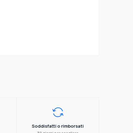
Soddisfatti o rimborsati
30 giorni per scegliere