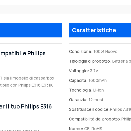
Caratteristiche
Condizione:
100% Nuovo
ompatibile Philips
Tipologia di prodotto:
Batteria d
Voltaggio:
3.7V
T sia il modello di cassa/box
Capacità:
1600mAh
atibile con Philips E316 E331K
Tecnologia:
Li-ion
Garanzia:
12 mesi
r il tuo Philips E316
Sostituisce il codice:
Philips A
Compatibilità del prodotto:
Phil
Norme:
CE, RoHS