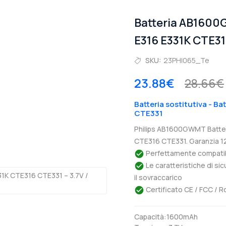
Batteria AB1600
E316 E331K CTE3
SKU:
23PHI065_Te
23.88€
28.66€
Batteria sostitutiva - Ba
CTE331
Philips AB1600GWMT Batteri
CTE316 CTE331. Garanzia 12
Perfettamente compatibil
Le caratteristiche di si
il sovraccarico
Certificato CE / FCC / R
Capacità:1600mAh