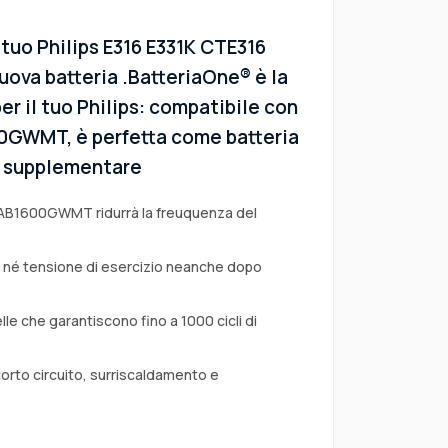
 tuo Philips E316 E331K CTE316
uova batteria .BatteriaOne® è la
er il tuo Philips: compatibile con
600GWMT, è perfetta come batteria
 o supplementare
e AB1600GWMT ridurrà la freuquenza del
a né tensione di esercizio neanche dopo
lle che garantiscono fino a 1000 cicli di
corto circuito, surriscaldamento e