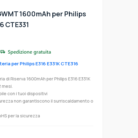
GWMT 1600mAh per Philips
16 CTE331
tteria per Philips E316 E331K CTE316
a di Riserva 1600mAh per Philips E316 E331K
 mesi.
e con i tuoi dispositivi
curezza non garantiscono il surriscaldamento o
oHS per la sicurezza