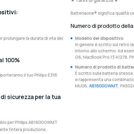
★ 1 anni di garanzia ★
sitivi:
Batteriaone® significa qualità ce
Numero di prodotto della 
er prolungare la durata di vita dei
Modello del dispositivo
In genere è scritto sul retro d
intorno allo schermo. Ad esem
G6, MacBook Pro 13 A1278, Ph
 al 100%
Numero di prodotto di batte
È scritto sulla batteria stes
orteranno il tuo Philips E316
e rappresenta una combinazion
MU06,
AB1600GWMT
, PA502
di sicurezza per la tua
icambio per Philips AB1600GWMT
ante l’intera produzione,