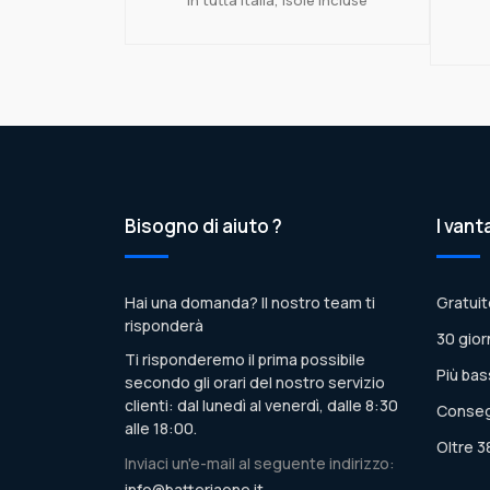
Bisogno di aiuto ?
I vant
Hai una domanda? Il nostro team ti
Gratuit
risponderà
30 gior
Ti risponderemo il prima possibile
Più bas
secondo gli orari del nostro servizio
clienti: dal lunedì al venerdì, dalle 8:30
Conseg
alle 18:00.
Oltre 3
Inviaci un'e-mail al seguente indirizzo:
info@batteriaone.it