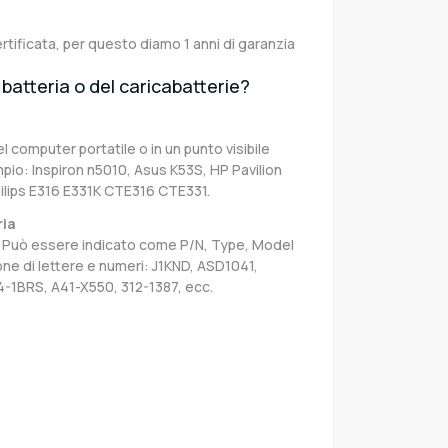
rtificata, per questo diamo 1 anni di garanzia
batteria o del caricabatterie?
el computer portatile o in un punto visibile
pio: Inspiron n5010, Asus K53S, HP Pavilion
ilips E316 E331K CTE316 CTE331.
ria
sa. Può essere indicato come P/N, Type, Model
e di lettere e numeri: J1KND, ASD1041,
4-1BRS, A41-X550, 312-1387, ecc.