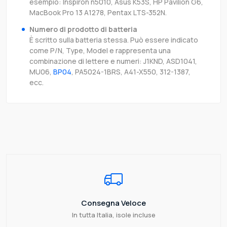
esempio: Inspiron n5010, Asus K53S, HP Pavilion G6,
MacBook Pro 13 A1278, Pentax LTS-352N.
Numero di prodotto di batteria
È scritto sulla batteria stessa. Può essere indicato
come P/N, Type, Model e rappresenta una
combinazione di lettere e numeri: J1KND, ASD1041,
MU06,
BP04
, PA5024-1BRS, A41-X550, 312-1387,
ecc.
Consegna Veloce
In tutta Italia, isole incluse