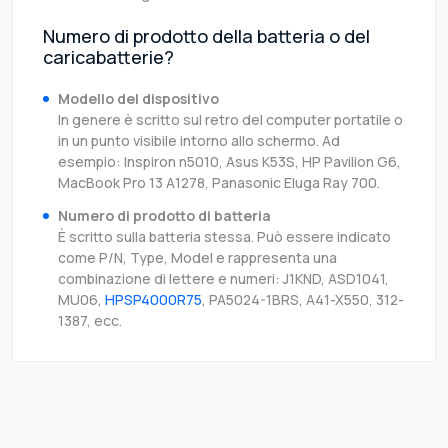
Numero di prodotto della batteria o del
caricabatterie?
Modello del dispositivo
In genere è scritto sul retro del computer portatile o
in un punto visibile intorno allo schermo. Ad
esempio: Inspiron n5010, Asus K53S, HP Pavilion G6,
MacBook Pro 13 A1278, Panasonic Eluga Ray 700.
Numero di prodotto di batteria
È scritto sulla batteria stessa. Può essere indicato
come P/N, Type, Model e rappresenta una
combinazione di lettere e numeri: J1KND, ASD1041,
MU06,
HPSP4000R75
, PA5024-1BRS, A41-X550, 312-
1387, ecc.