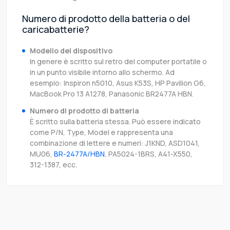
Numero di prodotto della batteria o del
caricabatterie?
Modello del dispositivo
In genere è scritto sul retro del computer portatile o
in un punto visibile intorno allo schermo. Ad
esempio: Inspiron n5010, Asus K53S, HP Pavilion G6,
MacBook Pro 13 A1278, Panasonic BR2477A HBN.
Numero di prodotto di batteria
È scritto sulla batteria stessa. Può essere indicato
come P/N, Type, Model e rappresenta una
combinazione di lettere e numeri: J1KND, ASD1041,
MU06,
BR-2477A/HBN
, PA5024-1BRS, A41-X550,
312-1387, ecc.