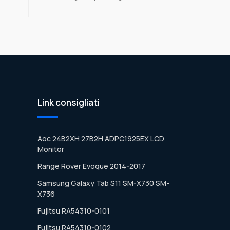
Link consigliati
Aoc 24B2XH 27B2H ADPC1925EX LCD
Monitor
Range Rover Evoque 2014-2017
Samsung Galaxy Tab S11 SM-X730 SM-
X736
Fujitsu RA54310-0101
Fujitsu RA54310-0102