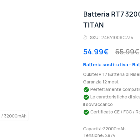
Batteria RT7 320
TITAN
SKU:
24BA1009C734
54.99€
65.99€
Batteria sostitutiva - Ba
Oukitel RT7 Batteria di Ri
Garanzia 12 mesi.
Perfettamente compatibil
Le caratteristiche di si
il sovraccarico
Certificato CE / FCC / R
Capacità:32000mAh
Tensione:3.87V