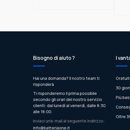
Bisogno di aiuto ?
I vant
Hai una domanda? Il nostro team ti
Gratuit
risponderà
30 gior
Ti risponderemo il prima possibile
Più bas
secondo gli orari del nostro servizio
clienti: dal lunedì al venerdì, dalle 8:30
Conseg
alle 18:00.
Oltre 3
Inviaci un'e-mail al seguente indirizzo:
info@batteriaone.it