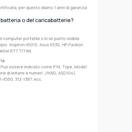
rtificata, per questo diamo 1 anni di garanzia
batteria o del caricabatterie?
el computer portatile o in un punto visibile
pio: Inspiron n5010, Asus K53S, HP Pavilion
kitel RT7 TITAN.
ria
sa. Può essere indicato come P/N, Type, Model
e di lettere e numeri: J1KND, ASD1041,
-X550, 312-1387, ecc.