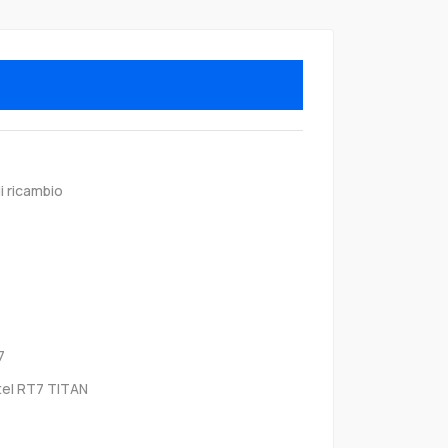
i ricambio
7
tel RT7 TITAN