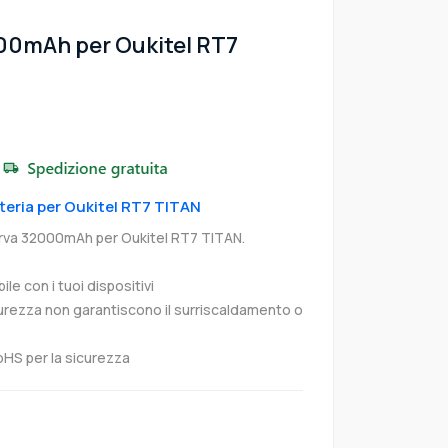
00mAh per Oukitel RT7
tteria per Oukitel RT7 TITAN
serva 32000mAh per Oukitel RT7 TITAN.
e con i tuoi dispositivi
curezza non garantiscono il surriscaldamento o
oHS per la sicurezza