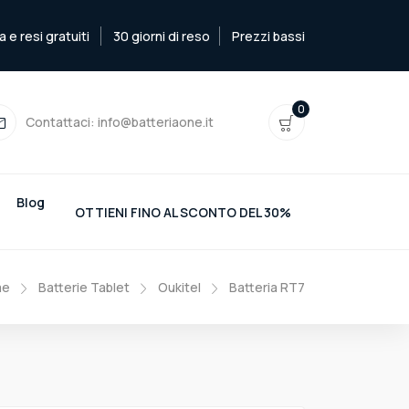
e resi gratuiti
30 giorni di reso
Prezzi bassi
0
Contattaci:
info@batteriaone.it
Blog
OTTIENI FINO AL SCONTO DEL 30%
me
Batterie Tablet
Oukitel
Batteria RT7