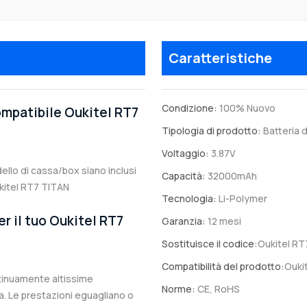
Caratteristiche
Condizione:
100% Nuovo
ompatibile Oukitel RT7
Tipologia di prodotto:
Batteria d
Voltaggio:
3.87V
odello di cassa/box siano inclusi
Capacità:
32000mAh
ukitel RT7 TITAN
Tecnologia:
Li-Polymer
er il tuo Oukitel RT7
Garanzia:
12 mesi
Sostituisce il codice:
Oukitel RT
Compatibilità del prodotto:
Ouki
ntinuamente altissime
Norme:
CE, RoHS
. Le prestazioni eguagliano o