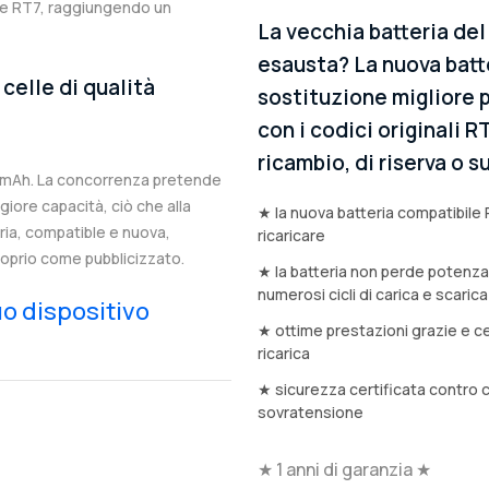
ale RT7, raggiungendo un
La vecchia batteria de
esausta? La nuova batt
celle di qualità
sostituzione migliore p
con i codici originali R
ricambio, di riserva o
0mAh. La concorrenza pretende
iore capacità, ciò che alla
★ la nuova batteria compatibile 
eria, compatible e nuova,
ricaricare
roprio come pubblicizzato.
★ la batteria non perde potenz
numerosi cicli di carica e scarica
tuo dispositivo
★ ottime prestazioni grazie e ce
ricarica
★ sicurezza certificata contro 
sovratensione
★ 1 anni di garanzia ★