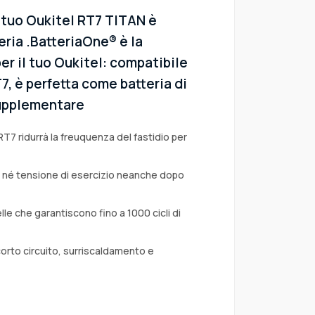
l tuo Oukitel RT7 TITAN è
eria .BatteriaOne® è la
er il tuo Oukitel: compatibile
T7, è perfetta come batteria di
 supplementare
RT7 ridurrà la freuquenza del fastidio per
a né tensione di esercizio neanche dopo
lle che garantiscono fino a 1000 cicli di
corto circuito, surriscaldamento e