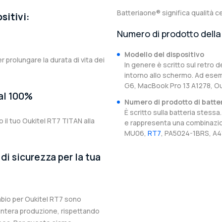
Batteriaone® significa qualità ce
sitivi:
Numero di prodotto della 
Modello del dispositivo
er prolungare la durata di vita dei
In genere è scritto sul retro d
intorno allo schermo. Ad esem
G6, MacBook Pro 13 A1278, Ou
 al 100%
Numero di prodotto di batte
È scritto sulla batteria stes
 il tuo Oukitel RT7 TITAN alla
e rappresenta una combinazion
MU06,
RT7
, PA5024-1BRS, A41
di sicurezza per la tua
ambio per Oukitel RT7 sono
l’intera produzione, rispettando