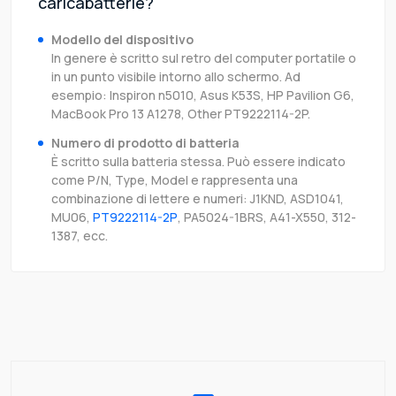
caricabatterie?
Modello del dispositivo
In genere è scritto sul retro del computer portatile o
in un punto visibile intorno allo schermo. Ad
esempio: Inspiron n5010, Asus K53S, HP Pavilion G6,
MacBook Pro 13 A1278, Other PT9222114-2P.
Numero di prodotto di batteria
È scritto sulla batteria stessa. Può essere indicato
come P/N, Type, Model e rappresenta una
combinazione di lettere e numeri: J1KND, ASD1041,
MU06,
PT9222114-2P
, PA5024-1BRS, A41-X550, 312-
1387, ecc.