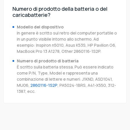
Numero di prodotto della batteria o del
caricabatterie?
Modello del dispositivo
In genere è scritto sul retro del computer portatile o
in un punto visibile intorno allo schermo. Ad
esempio: Inspiron n5010, Asus K53S, HP Pavilion G6,
MacBook Pro 13 A1278, Other 2860116-1S2P.
Numero di prodotto di batteria
È scritto sulla batteria stessa. Può essere indicato
come P/N, Type, Model e rappresenta una
combinazione di lettere e numeri: J1KND, ASD1041,
MU06,
2860116-1S2P
, PA5024-1BRS, A41-X550, 312-
1387, ecc.