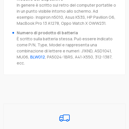
In genere è scritto sul retro del computer portatile o
in un punto visibile intorno allo schermo. Ad
esempio: Inspiron n5010, Asus K53S, HP Pavilion G6,
MacBook Pro 13 A1278, Oppo Watch X OWW231.
Numero di prodotto di batteria
È scritto sulla batteria stessa. Può essere indicato
come P/N, Type, Model e rappresenta una
combinazione di lettere e numeri: J1KND, ASD1041,
MU06,
BLW012
, PA5024-1BRS, A41-X550, 312-1387,
ecc.