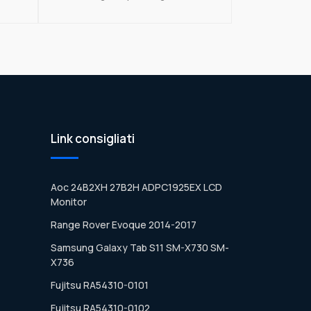
Link consigliati
Aoc 24B2XH 27B2H ADPC1925EX LCD
Monitor
Range Rover Evoque 2014-2017
Samsung Galaxy Tab S11 SM-X730 SM-
X736
Fujitsu RA54310-0101
Fujitsu RA54310-0102