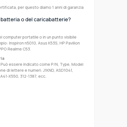
rtificata, per questo diamo 1 anni di garanzia
batteria o del caricabatterie?
el computer portatile o in un punto visibile
pio: Inspiron n5010, Asus K53S, HP Pavilion
PPO Realme C53.
ria
sa. Può essere indicato come P/N, Type, Model
e di lettere e numeri: J1KND, ASD1041,
A41-X550, 312-1387, ecc.