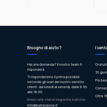
Bisogno di aiuto ?
I vant
Hai una domanda? Il nostro team ti
Gratuit
risponderà
30 gior
Ti risponderemo il prima possibile
Più bas
secondo gli orari del nostro servizio
clienti: dal lunedì al venerdì, dalle 8:30
Conseg
alle 18:00.
Oltre 3
Inviaci un'e-mail al seguente indirizzo:
info@batteriaone.it