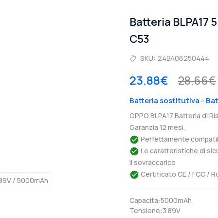
Batteria BLPA17
C53
SKU:
24BA06250444
23.88€
28.66€
Batteria sostitutiva - B
OPPO BLPA17 Batteria di R
Garanzia 12 mesi.
Perfettamente compatibil
Le caratteristiche di si
il sovraccarico
Certificato CE / FCC / R
Capacità:5000mAh
Tensione:3.89V