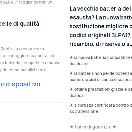
ale BLPA17, raggiungendo un
La vecchia batteria de
esausta? La nuova batt
elle di qualità
sostituzione migliore p
codici originali BLPA17
ricambio, di riserva o
000mAh. La concorrenza
eso e maggiore capacità, ciò
★ la nuova batteria compatibile 
stra batteria, compatible e nuova,
ricaricare
prio come pubblicizzato.
★ la batteria non perde potenz
numerosi cicli di carica e scarica
tuo dispositivo
★ ottime prestazioni grazie e ce
ricarica
★ sicurezza certificata contro 
sovratensione
★ 1 anni di garanzia ★