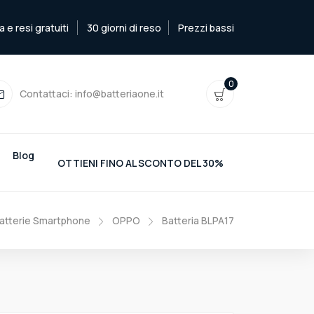
e resi gratuiti
30 giorni di reso
Prezzi bassi
0
Contattaci:
info@batteriaone.it
Blog
OTTIENI FINO AL SCONTO DEL 30%
atterie Smartphone
OPPO
Batteria BLPA17