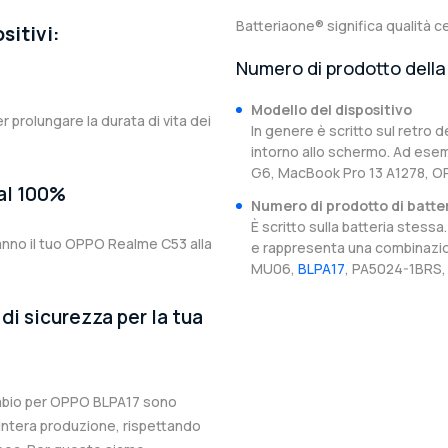
Batteriaone® significa qualità ce
sitivi:
Numero di prodotto della 
Modello del dispositivo
er prolungare la durata di vita dei
In genere è scritto sul retro d
intorno allo schermo. Ad esem
G6, MacBook Pro 13 A1278, O
 al 100%
Numero di prodotto di batte
È scritto sulla batteria stes
ranno il tuo OPPO Realme C53 alla
e rappresenta una combinazion
MU06,
BLPA17
, PA5024-1BRS, 
di sicurezza per la tua
cambio per OPPO BLPA17 sono
l’intera produzione, rispettando