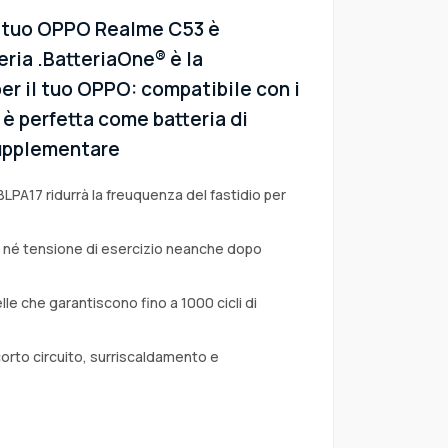
l tuo OPPO Realme C53 è
eria .BatteriaOne® è la
er il tuo OPPO: compatibile con i
, è perfetta come batteria di
 supplementare
BLPA17 ridurrà la freuquenza del fastidio per
a né tensione di esercizio neanche dopo
lle che garantiscono fino a 1000 cicli di
corto circuito, surriscaldamento e