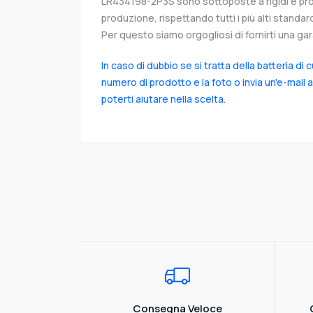
LR434198-2P3S sono sottoposte a rigidi e prol
produzione, rispettando tutti i più alti standar
Per questo siamo orgogliosi di fornirti una gara
In caso di dubbio se si tratta della batteria di 
numero di prodotto e la foto o invia un'e-mail 
poterti aiutare nella scelta.
Consegna Veloce