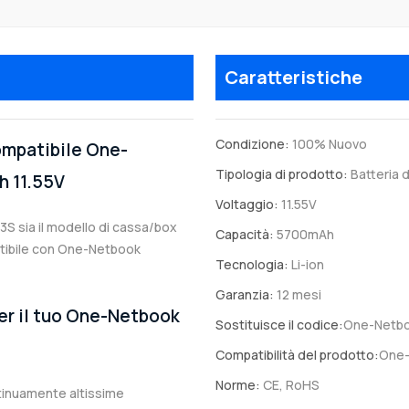
Caratteristiche
Condizione:
100% Nuovo
compatibile One-
Tipologia di prodotto:
Batteria d
 11.55V
Voltaggio:
11.55V
P3S sia il modello di cassa/box
Capacità:
5700mAh
patibile con One-Netbook
Tecnologia:
Li-ion
Garanzia:
12 mesi
per il tuo One-Netbook
Sostituisce il codice:
One-Netbo
Compatibilità del prodotto:
One-
Norme:
CE, RoHS
ntinuamente altissime