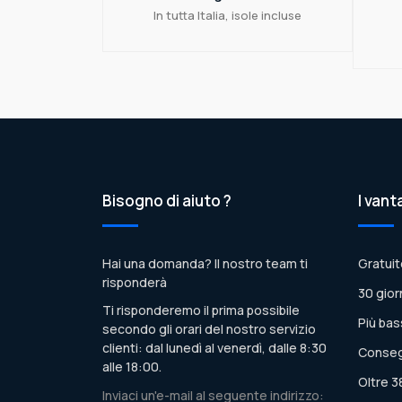
In tutta Italia, isole incluse
Bisogno di aiuto ?
I vant
Hai una domanda? Il nostro team ti
Gratuit
risponderà
30 gior
Ti risponderemo il prima possibile
Più bas
secondo gli orari del nostro servizio
clienti: dal lunedì al venerdì, dalle 8:30
Conseg
alle 18:00.
Oltre 3
Inviaci un'e-mail al seguente indirizzo: