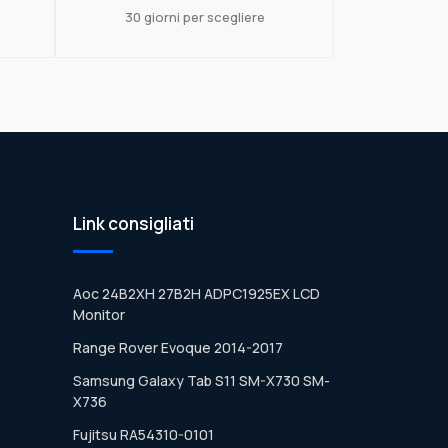
30 giorni per scegliere
Link consigliati
Aoc 24B2XH 27B2H ADPC1925EX LCD
Monitor
Range Rover Evoque 2014-2017
Samsung Galaxy Tab S11 SM-X730 SM-
X736
Fujitsu RA54310-0101