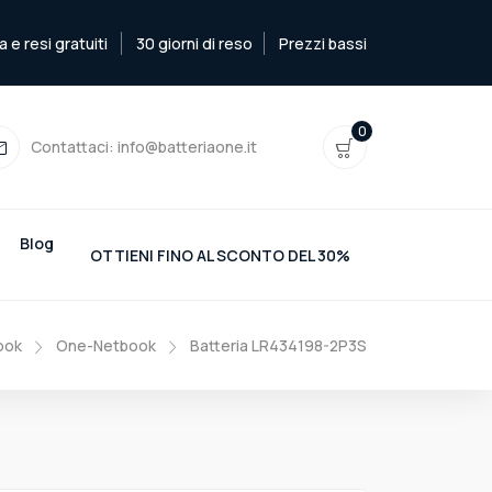
e resi gratuiti
30 giorni di reso
Prezzi bassi
0
Contattaci:
info@batteriaone.it
Blog
OTTIENI FINO AL SCONTO DEL 30%
ook
One-Netbook
Batteria LR434198-2P3S