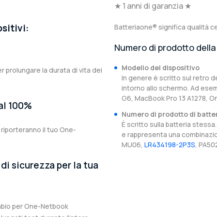
★ 1 anni di garanzia ★
sitivi:
Batteriaone® significa qualità ce
Numero di prodotto della 
Modello del dispositivo
er prolungare la durata di vita dei
In genere è scritto sul retro d
intorno allo schermo. Ad esem
G6, MacBook Pro 13 A1278, O
 al 100%
Numero di prodotto di batte
È scritto sulla batteria stes
riporteranno il tuo One-
e rappresenta una combinazion
MU06,
LR434198-2P3S
, PA50
di sicurezza per la tua
cambio per One-Netbook