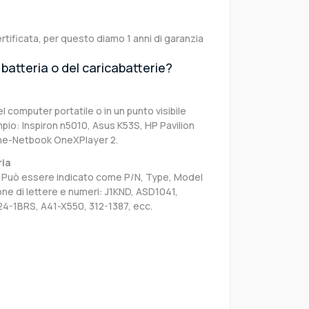
rtificata, per questo diamo 1 anni di garanzia
batteria o del caricabatterie?
el computer portatile o in un punto visibile
pio: Inspiron n5010, Asus K53S, HP Pavilion
ne-Netbook OneXPlayer 2.
ria
sa. Può essere indicato come P/N, Type, Model
e di lettere e numeri: J1KND, ASD1041,
24-1BRS, A41-X550, 312-1387, ecc.