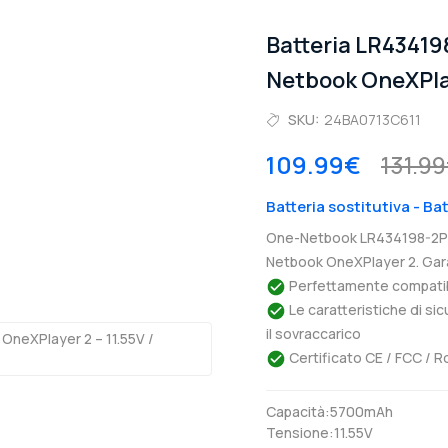
Batteria LR4341
Netbook OneXPla
SKU:
24BA0713C611
109.99€
131.9
Batteria sostitutiva - B
One-Netbook LR434198-2P3S
Netbook OneXPlayer 2. Gara
Perfettamente compatibil
Le caratteristiche di si
il sovraccarico
Certificato CE / FCC / R
Capacità:5700mAh
Tensione:11.55V