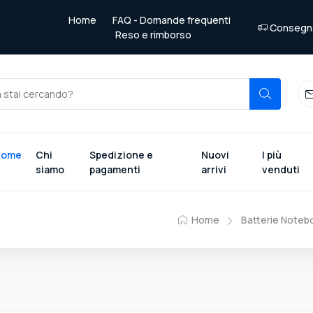
Home
FAQ - Domande frequenti
Consegna 
Reso e rimborso
Home
Chi
Spedizione e
Nuovi
I più
siamo
pagamenti
arrivi
venduti
Home
Batterie Noteb