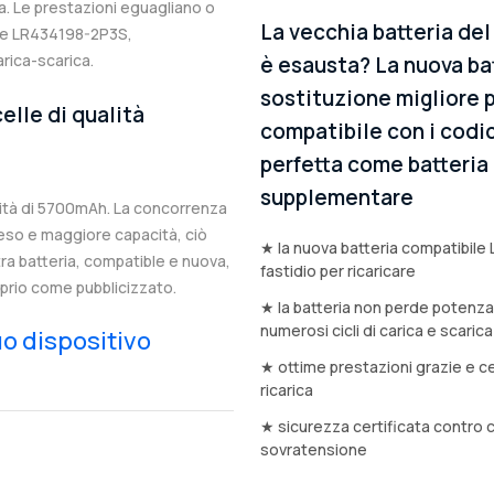
. Le prestazioni eguagliano o
La vecchia batteria de
ale LR434198-2P3S,
arica-scarica.
è esausta? La nuova bat
sostituzione migliore 
elle di qualità
compatibile con i codic
perfetta come batteria d
supplementare
ità di 5700mAh. La concorrenza
eso e maggiore capacità, ciò
★ la nuova batteria compatibile
stra batteria, compatible e nuova,
fastidio per ricaricare
prio come pubblicizzato.
★ la batteria non perde potenz
numerosi cicli di carica e scarica
tuo dispositivo
★ ottime prestazioni grazie e ce
ricarica
★ sicurezza certificata contro 
sovratensione