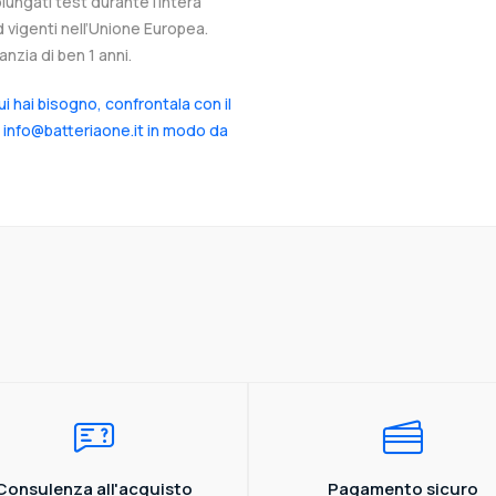
ungati test durante l’intera
d vigenti nell’Unione Europea.
nzia di ben 1 anni.
cui hai bisogno, confrontala con il
a info@batteriaone.it in modo da
Consulenza all'acquisto
Pagamento sicuro