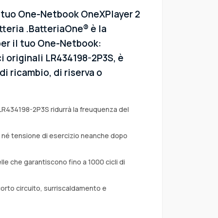
l tuo One-Netbook OneXPlayer 2
teria .BatteriaOne® è la
per il tuo One-Netbook:
i originali LR434198-2P3S, è
i ricambio, di riserva o
 LR434198-2P3S ridurrà la freuquenza del
a né tensione di esercizio neanche dopo
lle che garantiscono fino a 1000 cicli di
corto circuito, surriscaldamento e