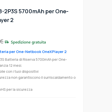
98-2P3S 5700mAh per One-
yer 2
9€
atteria per One-Netbook OneXPlayer 2
 Batteria di Riserva 5700mAh per One-
nzia 12 mesi.
e con i tuoi dispositivi
curezza non garantiscono il surriscaldamento o
oHS per la sicurezza