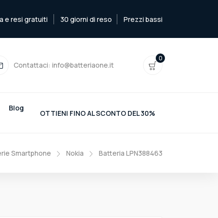
e resi gratuiti
30 giorni di reso
Prezzi bassi
0
Contattaci:
info@batteriaone.it
Blog
OTTIENI FINO AL SCONTO DEL 30%
erie Smartphone
Nokia
Batteria LPN388463