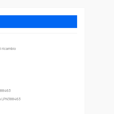
i ricambio
388463
a LPN388463