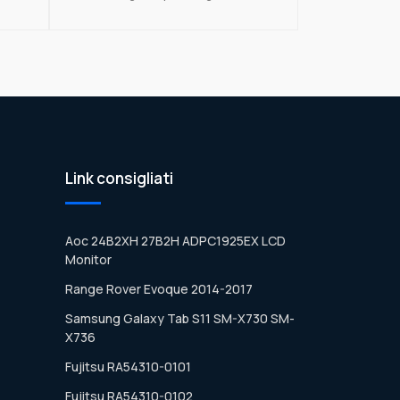
Link consigliati
Aoc 24B2XH 27B2H ADPC1925EX LCD
Monitor
Range Rover Evoque 2014-2017
Samsung Galaxy Tab S11 SM-X730 SM-
X736
Fujitsu RA54310-0101
Fujitsu RA54310-0102