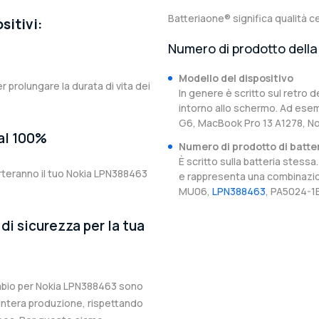
Batteriaone® significa qualità ce
sitivi:
Numero di prodotto della 
Modello del dispositivo
er prolungare la durata di vita dei
In genere è scritto sul retro d
intorno allo schermo. Ad esem
G6, MacBook Pro 13 A1278, N
 al 100%
Numero di prodotto di batte
È scritto sulla batteria stes
rteranno il tuo Nokia LPN388463
e rappresenta una combinazion
MU06,
LPN388463
, PA5024-1
di sicurezza per la tua
cambio per Nokia LPN388463 sono
l’intera produzione, rispettando