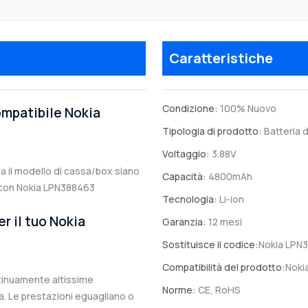
Caratteristiche
Condizione:
100% Nuovo
ompatibile Nokia
Tipologia di prodotto:
Batteria d
Voltaggio:
3.88V
ia il modello di cassa/box siano
Capacità:
4800mAh
le con Nokia LPN388463
Tecnologia:
Li-ion
r il tuo Nokia
Garanzia:
12 mesi
Sostituisce il codice:
Nokia LPN
Compatibilità del prodotto:
Noki
ntinuamente altissime
Norme:
CE, RoHS
. Le prestazioni eguagliano o