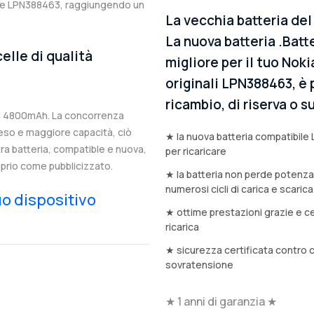
nale LPN388463, raggiungendo un
La vecchia batteria de
La nuova batteria .Batt
elle di qualità
migliore per il tuo Noki
originali LPN388463, è 
ricambio, di riserva o
di 4800mAh. La concorrenza
eso e maggiore capacità, ciò
★ la nuova batteria compatibile 
stra batteria, compatible e nuova,
per ricaricare
prio come pubblicizzato.
★ la batteria non perde potenz
numerosi cicli di carica e scarica
tuo dispositivo
★ ottime prestazioni grazie e ce
ricarica
★ sicurezza certificata contro 
sovratensione
★ 1 anni di garanzia ★