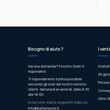
Bisogno di aiuto ?
I vant
Hai una domanda? Il nostro team ti
Gratuit
risponderà
30 gior
Ti risponderemo il prima possibile
Più bas
secondo gli orari del nostro servizio
clienti: dal lunedì al venerdì, dalle 8:30
Conseg
alle 18:00.
Oltre 3
Inviaci un'e-mail al seguente indirizzo:
info@batteriaone.it