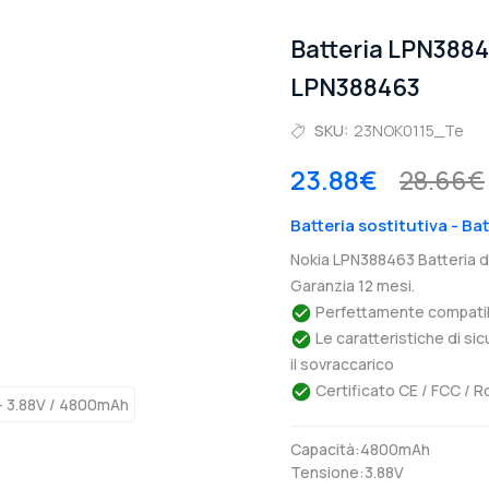
Batteria LPN388
LPN388463
SKU:
23NOK0115_Te
23.88€
28.66€
Batteria sostitutiva - B
Nokia LPN388463 Batteria 
Garanzia 12 mesi.
Perfettamente compatibil
Le caratteristiche di si
il sovraccarico
Certificato CE / FCC / R
Capacità:4800mAh
Tensione:3.88V