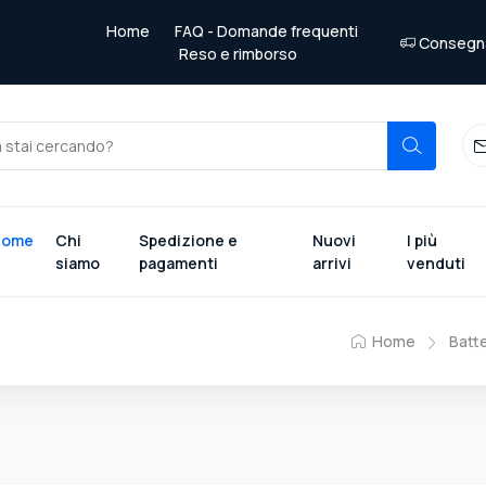
Home
FAQ - Domande frequenti
Consegna 
Reso e rimborso
Home
Chi
Spedizione e
Nuovi
I più
siamo
pagamenti
arrivi
venduti
Home
Batt