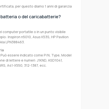
rtificata, per questo diamo 1 anni di garanzia
batteria o del caricabatterie?
el computer portatile o in un punto visibile
pio: Inspiron n5010, Asus K53S, HP Pavilion
okia LPN388463.
ria
sa. Può essere indicato come P/N, Type, Model
e di lettere e numeri: J1KND, ASD1041,
BRS, A41-X550, 312-1387, ecc.