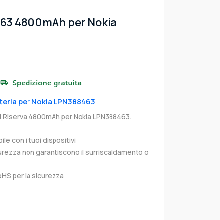
463 4800mAh per Nokia
atteria per Nokia LPN388463
di Riserva 4800mAh per Nokia LPN388463.
e con i tuoi dispositivi
curezza non garantiscono il surriscaldamento o
oHS per la sicurezza