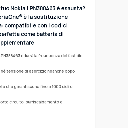
l tuo Nokia LPN388463 è esausta?
eriaOne® è la sostituzione
a: compatibile con i codici
perfetta come batteria di
 supplementare
LPN388463 ridurrà la freuquenza del fastidio
a né tensione di esercizio neanche dopo
lle che garantiscono fino a 1000 cicli di
corto circuito, surriscaldamento e