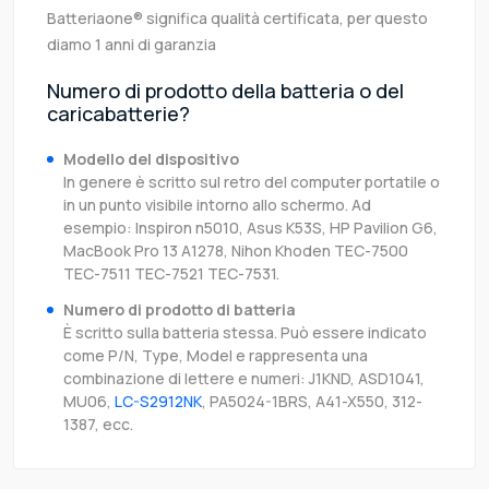
Batteriaone® significa qualità certificata, per questo
diamo 1 anni di garanzia
Numero di prodotto della batteria o del
caricabatterie?
Modello del dispositivo
In genere è scritto sul retro del computer portatile o
in un punto visibile intorno allo schermo. Ad
esempio: Inspiron n5010, Asus K53S, HP Pavilion G6,
MacBook Pro 13 A1278, Nihon Khoden TEC-7500
TEC-7511 TEC-7521 TEC-7531.
Numero di prodotto di batteria
È scritto sulla batteria stessa. Può essere indicato
come P/N, Type, Model e rappresenta una
combinazione di lettere e numeri: J1KND, ASD1041,
MU06,
LC-S2912NK
, PA5024-1BRS, A41-X550, 312-
1387, ecc.