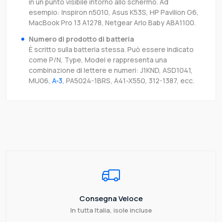
in un punto visibile intorno allo schermo. Ad
esempio: Inspiron n5010, Asus K53S, HP Pavilion G6,
MacBook Pro 13 A1278, Netgear Arlo Baby ABA1100.
Numero di prodotto di batteria
È scritto sulla batteria stessa. Può essere indicato
come P/N, Type, Model e rappresenta una
combinazione di lettere e numeri: J1KND, ASD1041,
MU06,
A-3
, PA5024-1BRS, A41-X550, 312-1387, ecc.
Consegna Veloce
In tutta Italia, isole incluse