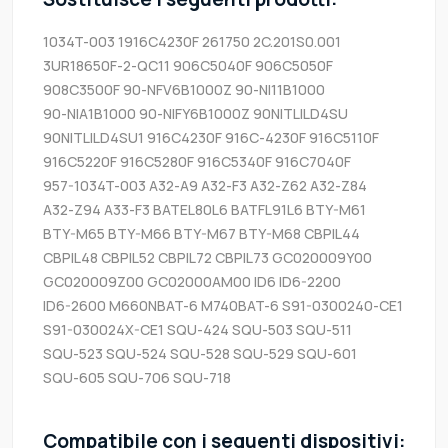
1034T-003
1916C4230F
261750
2C.201S0.001
3UR18650F-2-QC11
906C5040F
906C5050F
908C3500F
90-NFV6B1000Z
90-NI11B1000
90-NIA1B1000
90-NIFY6B1000Z
90NITLILD4SU
90NITLILD4SU1
916C4230F
916C-4230F
916C5110F
916C5220F
916C5280F
916C5340F
916C7040F
957-1034T-003
A32-A9
A32-F3
A32-Z62
A32-Z84
A32-Z94
A33-F3
BATEL80L6
BATFL91L6
BTY-M61
BTY-M65
BTY-M66
BTY-M67
BTY-M68
CBPIL44
CBPIL48
CBPIL52
CBPIL72
CBPIL73
GC020009Y00
GC020009Z00
GC02000AM00
ID6
ID6-2200
ID6-2600
M660NBAT-6
M740BAT-6
S91-0300240-CE1
S91-030024X-CE1
SQU-424
SQU-503
SQU-511
SQU-523
SQU-524
SQU-528
SQU-529
SQU-601
SQU-605
SQU-706
SQU-718
Compatibile con i seguenti dispositivi: