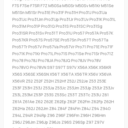
F7S F7Se F7SR F7Z M50Sa M50Sr M50Sv M51Kr M51Se
M51Sn M51Sr Pro31E Pro31F Pro31H Pro31J Pro31Ja
Pro31Jc Pro31Jm Pro31Jp Pro31Jr Pro31Jv Pro31K Pro31L
Pro31M Pro31P Pro31Q Pro31S Pro31SC Pro31Sg
Pro31SR Pro31Sv Pro31T Pro31U Pro57 Pro57A Pro57K
Pro57KR Pro57S Pro57SE Pro57Sn Pro57T Pro57Ta
Pro57Tr Pro57V Pro57Va Pro57Vr Pro71 Pro71E Pro71F
Pro71K Pro71Kr Pro71L Pro71S Pro71Se Pro71Sr Pro71Z
Pro78 Pro78J Pro78JA Pro78JQ Pro78JV Pro78V
Pro78VG Pro78VN S97 S97T S97V X56A X56K X56KR
X56S X56SE X56SN X56T X56TA X56TR X56V X56VA
X56VR Z52 Z52F Z52H Z52Hf Z52J Z52Je Z53 Z53E
Z53F Z53H Z53J Z53Ja Z53Jc Z53Jm Z53Jp Z53Jr Z53Jv
Z53L Z53M Z53P Z53S Z53Sc Z53T Z53Tc Z53U Z61
Z61A Z61Ae Z62 Z62E Z62Ep Z62F Z62Fm Z62Fp Z62H
Z62Ha Z62J Z62Jm Z84 Z84F Z84Fm Z84J Z94 Z94G
Z94L Z94R Z94Rp Z96 Z96F Z96Fm Z96H Z96Hm
Z96J Z96Jm Z96Jp Z96Js Z96S Z96Sp Z97 Z97V