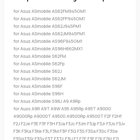
for Asus ASmobile AS62FM945GM1
for Asus ASmobile AS62FP945GM1
for Asus ASmobile AS62J945PM1
for Asus ASmobile AS62JM945PM1
for Asus ASmobile AS96F945GM1
for Asus ASmobile AS96H662MX1
for Asus ASmobile S62FM
for Asus ASmobile S62Fp
for Asus ASmobile S62J
for Asus ASmobile S62JM
for Asus ASmobile S96F
for Asus ASmobile S96H
for Asus ASmobile S96J A9 A9Rp
for Auss A9R A9T A9W A95 A95Rp A95T A9000
A9000Rp A9000T A9500 A9500Rp A9500T F2F F2Hf
F2J F2Je F3E F3F F3H F3Ja F3Jc F3Jm F3Jp F3Jr F3Js F3Jv
F3K F3Ka F3Ke F3L F3M F3P F3Q F3S F3Sa F3Sc F3Se
F3Sg F3Sr F3Sv F3T F3Tc F3U F7 F7E F3F F7K F7Kr F7L