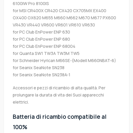
6100IW Pro 8100IS
for MSI CR400X CR420 CX420 CX705MX EX400
GX400 GX620 M655 M660 M662 M670 M677 PX600
VR430 VR440 VR600 VR601 VR610 VR630
for PC Club EnPower ENP 630
for PC Club EnPower ENP 680
for PC Club EnPower ENP 68004
for Quanta SW1 TW3A TW3M TW5
for Schneider Hyrican M66SE-(Modell M660NBAT-6)
for Seanix SeaNote SN238
for Seanix SeaNote SN238A-1
Accessori e pezzi di ricambio di alta qualità. Per
prolungare la durata di vita dei Suoi apparecchi
elettrici.
Batteria di ricambio compatibile al
100%