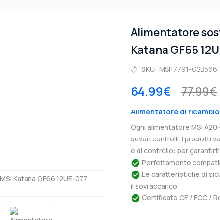
Alimentatore sos
Katana GF66 12
SKU:
MSI17791-GSB566
64.99€
77.99€
Alimentatore di ricambi
Ogni alimentatore MSI A20
severi controlli. I prodotti
e di controllo: per garantir
Perfettamente compatibil
Le caratteristiche di si
il sovraccarico
Certificato CE / FCC / R