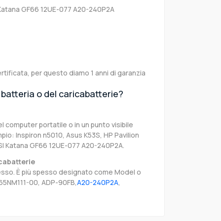
Katana GF66 12UE-077 A20-240P2A
rtificata, per questo diamo 1 anni di garanzia
batteria o del caricabatterie?
el computer portatile o in un punto visibile
pio: Inspiron n5010, Asus K53S, HP Pavilion
SI Katana GF66 12UE-077 A20-240P2A.
cabatterie
stesso. È più spesso designato come Model o
A65NM111-00, ADP-90FB,
A20-240P2A
,