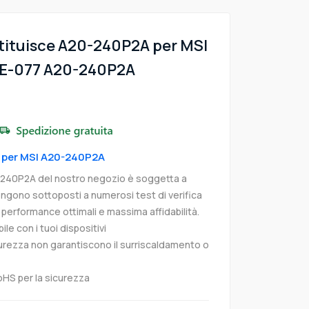
tituisce A20-240P2A per MSI
UE-077 A20-240P2A
o per MSI A20-240P2A
-240P2A del nostro negozio è soggetta a
 vengono sottoposti a numerosi test di verifica
ti performance ottimali e massima affidabilità.
e con i tuoi dispositivi
curezza non garantiscono il surriscaldamento o
oHS per la sicurezza