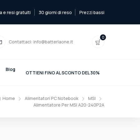
e resi gratuiti
30 giorni di reso
Prezzi bassi
0
Contattaci:
info@batteriaone.it
Blog
OTTIENI FINO AL SCONTO DEL 30%
Home
Alimentatori PC Notebook
MSI
Alimentatore Per MSI A20-240P2A