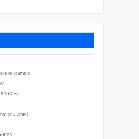
ore di ricambio
0W
 50-60Hz
5mm or 6.0mm)
40P2A