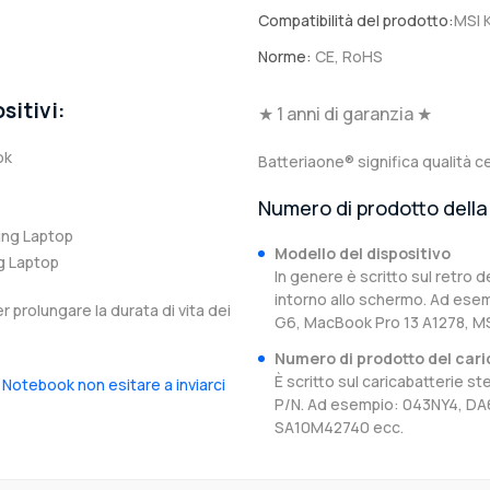
Compatibilità del prodotto:
MSI 
Norme:
CE, RoHS
sitivi:
★ 1 anni di garanzia ★
ok
Batteriaone® significa qualità ce
Numero di prodotto della 
ng Laptop
Modello del dispositivo
g Laptop
In genere è scritto sul retro d
intorno allo schermo. Ad esem
er prolungare la durata di vita dei
G6, MacBook Pro 13 A1278, M
Numero di prodotto del cari
È scritto sul caricabatterie 
 Notebook non esitare a inviarci
P/N. Ad esempio: 043NY4, D
SA10M42740 ecc.