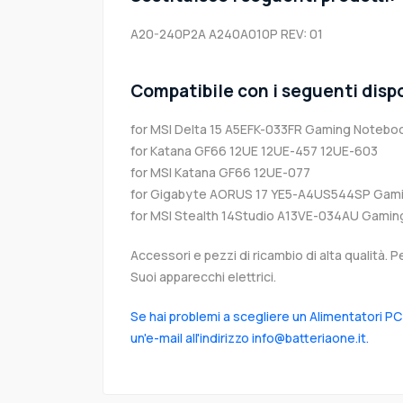
A20-240P2A A240A010P REV: 01
Compatibile con i seguenti dispo
for MSI Delta 15 A5EFK-033FR Gaming Notebo
for Katana GF66 12UE 12UE-457 12UE-603
for MSI Katana GF66 12UE-077
for Gigabyte AORUS 17 YE5-A4US544SP Gami
for MSI Stealth 14Studio A13VE-034AU Gamin
Accessori e pezzi di ricambio di alta qualità. P
Suoi apparecchi elettrici.
Se hai problemi a scegliere un Alimentatori PC
un'e-mail all'indirizzo info@batteriaone.it.