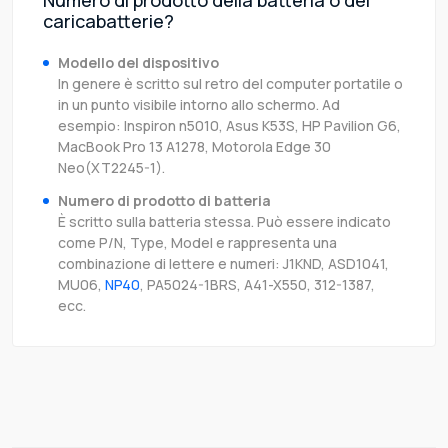
Numero di prodotto della batteria o del
caricabatterie?
Modello del dispositivo
In genere è scritto sul retro del computer portatile o
in un punto visibile intorno allo schermo. Ad
esempio: Inspiron n5010, Asus K53S, HP Pavilion G6,
MacBook Pro 13 A1278, Motorola Edge 30
Neo(XT2245-1).
Numero di prodotto di batteria
È scritto sulla batteria stessa. Può essere indicato
come P/N, Type, Model e rappresenta una
combinazione di lettere e numeri: J1KND, ASD1041,
MU06,
NP40
, PA5024-1BRS, A41-X550, 312-1387,
ecc.