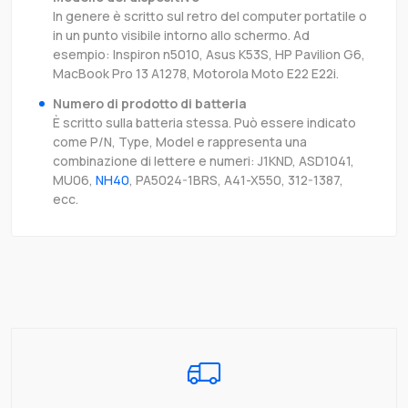
In genere è scritto sul retro del computer portatile o
in un punto visibile intorno allo schermo. Ad
esempio: Inspiron n5010, Asus K53S, HP Pavilion G6,
MacBook Pro 13 A1278, Motorola Moto E22 E22i.
Numero di prodotto di batteria
È scritto sulla batteria stessa. Può essere indicato
come P/N, Type, Model e rappresenta una
combinazione di lettere e numeri: J1KND, ASD1041,
MU06,
NH40
, PA5024-1BRS, A41-X550, 312-1387,
ecc.