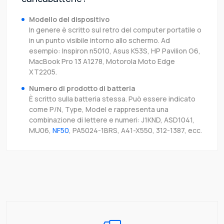
Modello del dispositivo
In genere è scritto sul retro del computer portatile o
in un punto visibile intorno allo schermo. Ad
esempio: Inspiron n5010, Asus K53S, HP Pavilion G6,
MacBook Pro 13 A1278, Motorola Moto Edge
XT2205.
Numero di prodotto di batteria
È scritto sulla batteria stessa. Può essere indicato
come P/N, Type, Model e rappresenta una
combinazione di lettere e numeri: J1KND, ASD1041,
MU06,
NF50
, PA5024-1BRS, A41-X550, 312-1387, ecc.