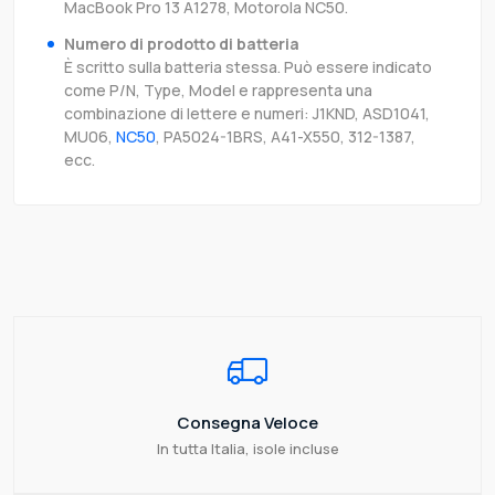
MacBook Pro 13 A1278, Motorola NC50.
Numero di prodotto di batteria
È scritto sulla batteria stessa. Può essere indicato
come P/N, Type, Model e rappresenta una
combinazione di lettere e numeri: J1KND, ASD1041,
MU06,
NC50
, PA5024-1BRS, A41-X550, 312-1387,
ecc.
Consegna Veloce
In tutta Italia, isole incluse