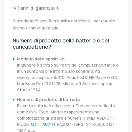
★ 1 anni di garanzia ★
Batteriaone® significa qualità certificata, per questo
diamo 1 anni di garanzia
Numero di prodotto della batteria o del
caricabatterie?
Modello del dispositivo
In genere è scritto sul retro del computer portatile o
in un punto visibile intorno allo schermo. Ad
esempio: Inspiron n5010, Asus K53S, HP Pavilion G6,
MacBook Pro 13 A1278, Microsoft Surface Laptop
Studio 1964.
Numero di prodotto di batteria
È scritto sulla batteria stessa. Può essere indicato
come P/N, Type, Model e rappresenta una
combinazione di lettere e numeri: J1KND, ASD1041,
MU06,
G3HTA071H
, PA5024-1BRS, A41-X550, 312-
1387, ecc.