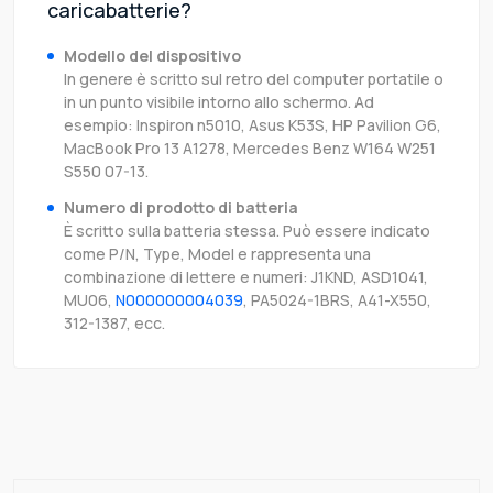
caricabatterie?
Modello del dispositivo
In genere è scritto sul retro del computer portatile o
in un punto visibile intorno allo schermo. Ad
esempio: Inspiron n5010, Asus K53S, HP Pavilion G6,
MacBook Pro 13 A1278, Mercedes Benz W164 W251
S550 07-13.
Numero di prodotto di batteria
È scritto sulla batteria stessa. Può essere indicato
come P/N, Type, Model e rappresenta una
combinazione di lettere e numeri: J1KND, ASD1041,
MU06,
N000000004039
, PA5024-1BRS, A41-X550,
312-1387, ecc.