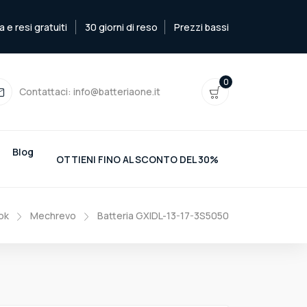
e resi gratuiti
30 giorni di reso
Prezzi bassi
0
Contattaci:
info@batteriaone.it
Blog
OTTIENI FINO AL SCONTO DEL 30%
ok
Mechrevo
Batteria GXIDL-13-17-3S5050