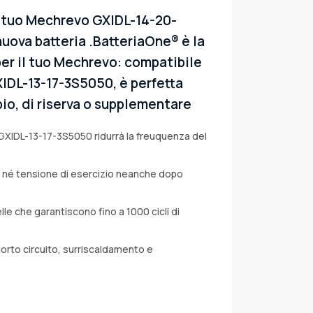
l tuo Mechrevo GXIDL-14-20-
uova batteria .BatteriaOne® è la
per il tuo Mechrevo: compatibile
GXIDL-13-17-3S5050, è perfetta
io, di riserva o supplementare
 GXIDL-13-17-3S5050 ridurrà la freuquenza del
a né tensione di esercizio neanche dopo
lle che garantiscono fino a 1000 cicli di
corto circuito, surriscaldamento e