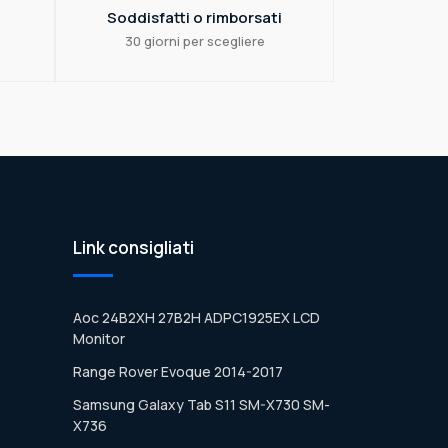
Soddisfatti o rimborsati
30 giorni per scegliere
Link consigliati
Aoc 24B2XH 27B2H ADPC1925EX LCD
Monitor
Range Rover Evoque 2014-2017
Samsung Galaxy Tab S11 SM-X730 SM-
X736