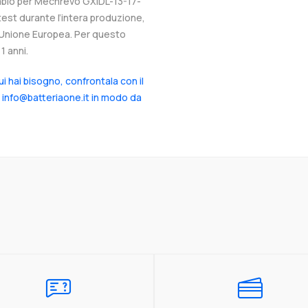
cambio per Mechrevo GXIDL-13-17-
test durante l’intera produzione,
ll’Unione Europea. Per questo
1 anni.
cui hai bisogno, confrontala con il
a info@batteriaone.it in modo da