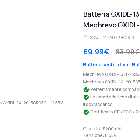
Batteria GXIDL-
Mechrevo GXIDL
SKU:
24BA0729C658
69.99€
83.99€
Batteria sostitutiva - B
Mechrevo GXIDL-13-17-3S50
Mechrevo GXIDL-14-20-3S50
Perfettamente compatibil
Le caratteristiche di si
il sovraccarico
Certificato CE / FCC / R
Capacità:5200mAh
Tensione:11.55V