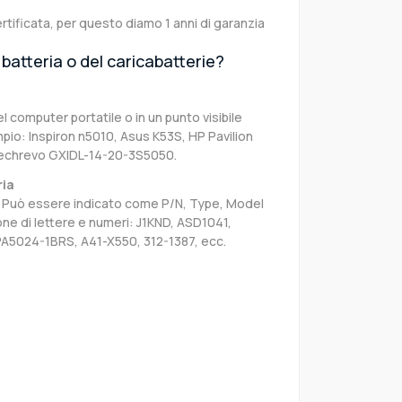
rtificata, per questo diamo 1 anni di garanzia
batteria o del caricabatterie?
el computer portatile o in un punto visibile
pio: Inspiron n5010, Asus K53S, HP Pavilion
echrevo GXIDL-14-20-3S5050.
ria
sa. Può essere indicato come P/N, Type, Model
e di lettere e numeri: J1KND, ASD1041,
PA5024-1BRS, A41-X550, 312-1387, ecc.