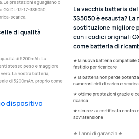
. Le prestazioni eguagliano o
La vecchia batteria de
ale GXIDL-13-17-3S5050,
arica-scarica.
3S5050 è esausta? La n
sostituzione migliore 
elle di qualità
con i codici originali 
come batteria di ricamb
apacità di 5200mAh. La
★ la nuova batteria compatibile
enti stesso peso e maggiore
fastidio per ricaricare
n vero. La nostra batteria,
★ la batteria non perde potenz
reale di 5200mAh, proprio come
numerosi cicli di carica e scarica
★ ottime prestazioni grazie e ce
ricarica
tuo dispositivo
★ sicurezza certificata contro 
sovratensione
★ 1 anni di garanzia ★