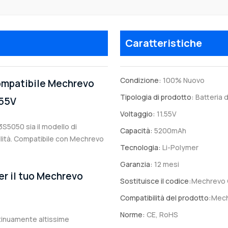
Caratteristiche
Condizione:
100% Nuovo
compatibile Mechrevo
Tipologia di prodotto:
Batteria d
.55V
Voltaggio:
11.55V
3S5050 sia il modello di
Capacità:
5200mAh
bilità. Compatibile con Mechrevo
Tecnologia:
Li-Polymer
Garanzia:
12 mesi
er il tuo Mechrevo
Sostituisce il codice:
Mechrevo 
Compatibilità del prodotto:
Mech
Norme:
CE, RoHS
ntinuamente altissime