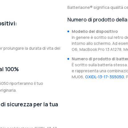
Batteriaone® significa qualità ce
Numero di prodotto della 
sitivi:
Modello del dispositivo
In genere è scritto sul retro d
intorno allo schermo. Ad esem
er prolungare la durata di vita dei
G6, MacBook Pro 13 A1278, M
Numero di prodotto di batte
È scritto sulla batteria stes
 al 100%
e rappresenta una combinazion
MU06,
GXIDL-13-17-3S5050
, 
050 riporteranno il tuo
iginaria.
di sicurezza per la tua