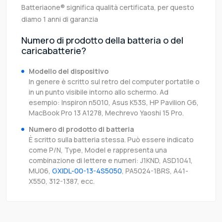
Batteriaone® significa qualità certificata, per questo
diamo 1 anni di garanzia
Numero di prodotto della batteria o del
caricabatterie?
Modello del dispositivo
In genere è scritto sul retro del computer portatile o
in un punto visibile intorno allo schermo. Ad
esempio: Inspiron n5010, Asus K53S, HP Pavilion G6,
MacBook Pro 13 A1278, Mechrevo Yaoshi 15 Pro.
Numero di prodotto di batteria
È scritto sulla batteria stessa. Può essere indicato
come P/N, Type, Model e rappresenta una
combinazione di lettere e numeri: J1KND, ASD1041,
MU06,
GXIDL-00-13-4S5050
, PA5024-1BRS, A41-
X550, 312-1387, ecc.