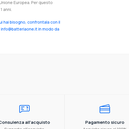
ll’Unione Europea. Per questo
1 anni.
cui hai bisogno, confrontala con il
a info@batteriaone.it in modo da
Consulenza all'acquisto
Pagamento sicuro
Supporto all'acquisto
Acquisto sicuro al 100%