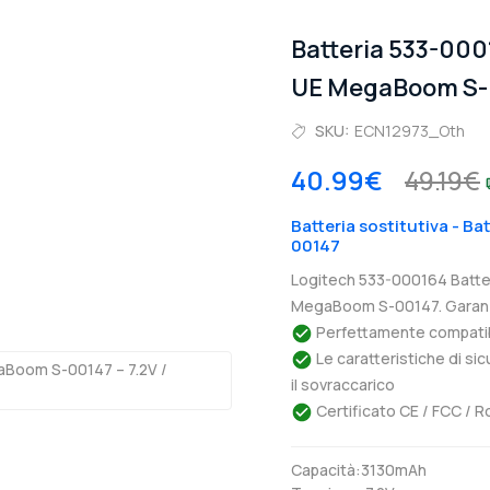
Batteria 533-000
UE MegaBoom S-
SKU:
ECN12973_Oth
40.99€
49.19€
Batteria sostitutiva - B
00147
Logitech 533-000164 Batter
MegaBoom S-00147. Garanz
Perfettamente compatibil
Le caratteristiche di si
il sovraccarico
Certificato CE / FCC / R
Capacità:3130mAh