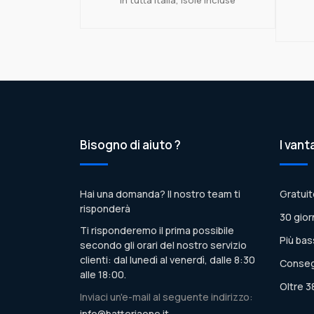
Bisogno di aiuto ?
I vant
Hai una domanda? Il nostro team ti
Gratuit
risponderà
30 gior
Ti risponderemo il prima possibile
Più bas
secondo gli orari del nostro servizio
clienti: dal lunedì al venerdì, dalle 8:30
Conseg
alle 18:00.
Oltre 3
Inviaci un'e-mail al seguente indirizzo:
info@batteriaone.it