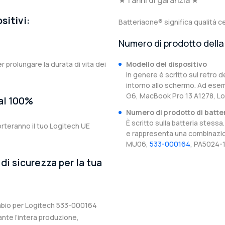
★ 1 anni di garanzia ★
sitivi:
Batteriaone® significa qualità ce
Numero di prodotto della 
er prolungare la durata di vita dei
Modello del dispositivo
In genere è scritto sul retro d
intorno allo schermo. Ad esem
G6, MacBook Pro 13 A1278, 
 al 100%
Numero di prodotto di batte
È scritto sulla batteria stes
orteranno il tuo Logitech UE
e rappresenta una combinazion
MU06,
533-000164
, PA5024-1
di sicurezza per la tua
cambio per Logitech 533-000164
ante l’intera produzione,