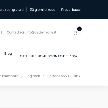
e resi gratuiti
30 giorni di reso
Prezzi bassi
0
Contattaci:
info@batteriaone.it
Blog
OTTIENI FINO AL SCONTO DEL 30%
e Bluetooth
Logitech
Batteria 533-000164