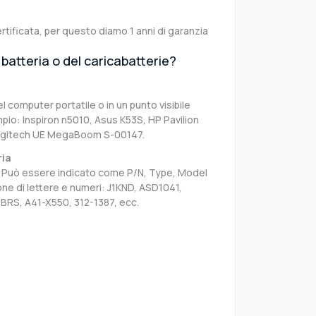
rtificata, per questo diamo 1 anni di garanzia
batteria o del caricabatterie?
el computer portatile o in un punto visibile
pio: Inspiron n5010, Asus K53S, HP Pavilion
Logitech UE MegaBoom S-00147.
ria
sa. Può essere indicato come P/N, Type, Model
e di lettere e numeri: J1KND, ASD1041,
BRS, A41-X550, 312-1387, ecc.