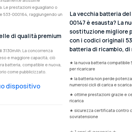
ntinuamente altissime
. Le prestazioni eguagliano o
La vecchia batteria de
nale 533-000164, raggiungendo un
00147 è esausta? La nu
sostituzione migliore p
elle di qualità premium
con i codici originali 
batteria di ricambio, d
di 3130mAh. La concorrenza
eso e maggiore capacità, ciò
★ la nuova batteria compatibile 
stra batteria, compatible e nuova,
per ricaricare
prio come pubblicizzato.
★ la batteria non perde potenz
tuo dispositivo
numerosi cicli di carica e scarica
★ ottime prestazioni grazie e ce
ricarica
★ sicurezza certificata contro 
sovratensione