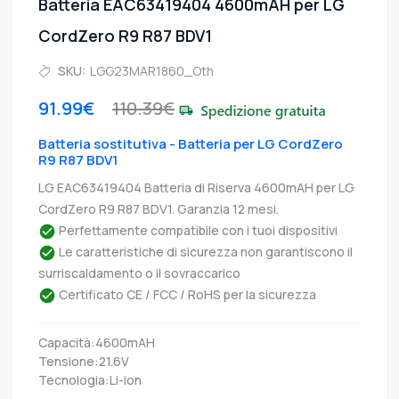
Batteria EAC63419404 4600mAH per LG
CordZero R9 R87 BDV1
SKU:
LGG23MAR1860_Oth
91.99€
110.39€
Batteria sostitutiva - Batteria per LG CordZero
R9 R87 BDV1
LG EAC63419404 Batteria di Riserva 4600mAH per LG
CordZero R9 R87 BDV1. Garanzia 12 mesi.
Perfettamente compatibile con i tuoi dispositivi
Le caratteristiche di sicurezza non garantiscono il
surriscaldamento o il sovraccarico
Certificato CE / FCC / RoHS per la sicurezza
Capacità:4600mAH
Tensione:21.6V
Tecnologia:Li-ion