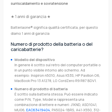
surriscaldamento e sovratensione
★ 1 anni di garanzia ★
Batteriaone® significa qualità certificata, per questo
diamo 1 anni di garanzia
Numero di prodotto della batteria o del
caricabatterie?
Modello del dispositivo
In genere è scritto sul retro del computer portatile o
in un punto visibile intorno allo schermo. Ad
esempio: Inspiron n5010, Asus K53S, HP Pavilion G6,
MacBook Pro 13 A1278, LG CordZero R9 R87 BDV1.
Numero di prodotto di batteria
È scritto sulla batteria stessa. Può essere indicato
come P/N, Type, Model e rappresenta una
combinazione di lettere e numeri: J1KND, ASD1041,
MU06,
EAC63419404
, PA5024-1BRS, A41-X550, 312-